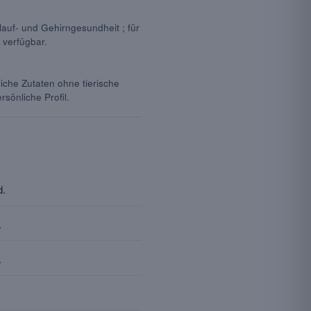
lauf- und Gehirngesundheit ; für
 verfügbar.
liche Zutaten ohne tierische
sönliche Profil.
d.
.
.