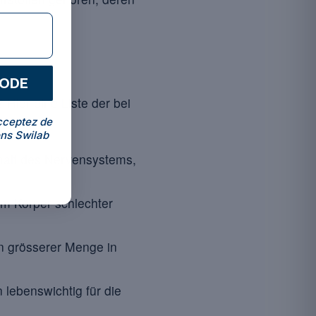
CODE
Hier eine Liste der bei
cceptez de
ns Swilab
rhalt des Nervensystems,
om Körper schlechter
n grösserer Menge in
 lebenswichtig für die