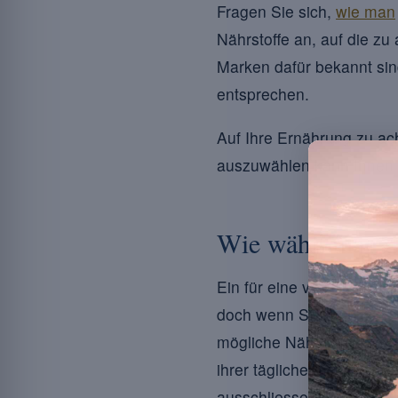
Fragen Sie sich,
wie man
Nährstoffe an, auf die zu
Marken dafür bekannt sin
entsprechen.
Auf Ihre Ernährung zu ach
auszuwählen kann Ihnen 
Wie wählt man di
Ein für eine vegetarisch
doch wenn Sie einige wes
mögliche Nährstofflücken
ihrer täglichen Ernährung
ausschliessen, bestätige