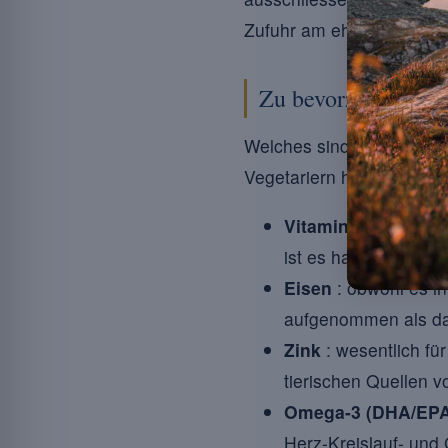
Zufuhr am ehesten unzur
Zu bevorzugende es
Welches sind diese entsch
Vegetariern häufig defizi
Vitamin B12
: unver
ist es hauptsächlich 
Eisen
: obwohl es i
aufgenommen als da
Zink
: wesentlich fü
tierischen Quellen vo
Omega-3 (DHA/EPA
Herz-Kreislauf- und