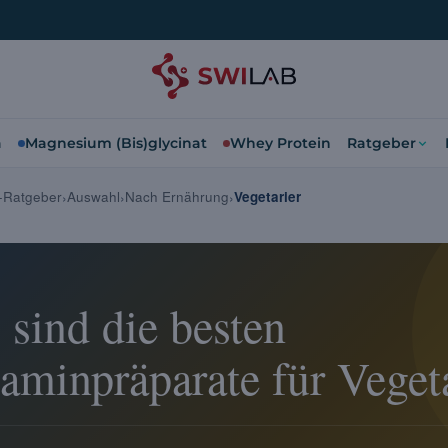
a
Magnesium (Bis)glycinat
Whey Protein
Ratgeber
n-Ratgeber
Auswahl
Nach Ernährung
Vegetarier
 sind die besten
aminpräparate für Vegeta