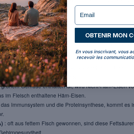
[4]
formulaire Email
eichend ist
.
senzielle Nährstoffe
OBTENIR MON 
eidenden Nährstoffe, um die Sie sich kümmern sollten ? 
En vous inscrivant, vous a
tären Elemente :
recevoir les communicatio
zichtbar für die Bildung roter Blutkörperchen und den E
in tierischen Produkten enthalten.
n grünem Gemüse enthalten ist, wird Nicht-Häm-Eisen v
s im Fleisch enthaltene Häm-Eisen.
r das Immunsystem und die Proteinsynthese, kommt es i
r.
)
: oft aus fettem Fisch gewonnen, sind diese Fettsäuren
 Gehirngesundheit.