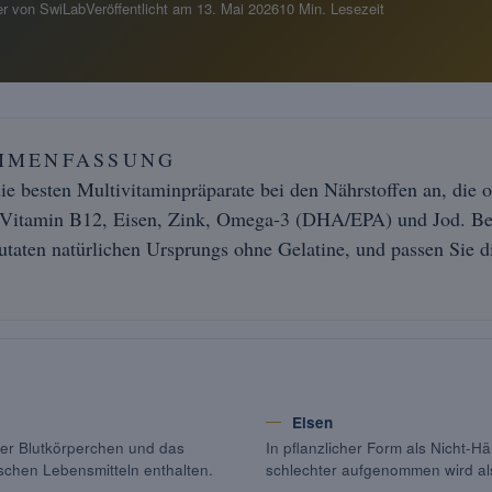
r von SwiLab
Veröffentlicht am
13. Mai 2026
10 Min. Lesezeit
MMENFASSUNG
ie besten Multivitaminpräparate bei den Nährstoffen an, die o
: Vitamin B12, Eisen, Zink, Omega-3 (DHA/EPA) und Jod. Be
utaten natürlichen Ursprungs ohne Gelatine, und passen Sie d
Eisen
oter Blutkörperchen und das
In pflanzlicher Form als Nicht-H
ischen Lebensmitteln enthalten.
schlechter aufgenommen wird al