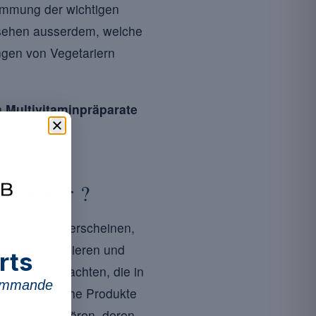
timmung der wichtigen
 sehen ausserdem, welche
ngen von Vegetariern
en
Multivitaminpräparate
egetarier ?
mag komplex erscheinen,
undheit optimieren und
rts
Nährstoffe achten, die in
commande
, die tierische Produkte
hrstoffen gehören, deren