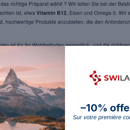
das richtige Präparat wählt ? Wir leiten Sie bei der Bes
 achten ist, etwa
Vitamin B12
, Eisen und Omega-3. Wir
d, hochwertige Produkte anzubieten, die den Anforderu
ten ist für Ihr Wohlbefinden wesentlich, und die richtig
helfen, mögliche Nährstoffmängel auszugleichen.
e besten Multivitaminpräparate für V
e Ernährung geeignetes Multivitaminpräparat zu wählen 
entliche Kriterien berücksichtigen, können Sie Ihre Ges
–10% offe
 schliessen. Vegetarier müssen besonders auf bestimmte 
Sur votre première 
 fehlen könnten. Übersichtsarbeiten zu Ernährungsweisen
n, dass Vitamin B12, Zink, Kalzium und Selen zu den Nä