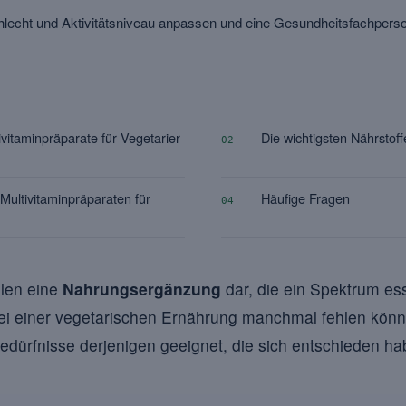
hlecht und Aktivitätsniveau anpassen und eine Gesundheitsfachperso
vitaminpräparate für Vegetarier
Die wichtigsten Nährstoffe
02
ultivitaminpräparaten für
Häufige Fragen
04
llen eine
Nahrungsergänzung
dar, die ein Spektrum es
e bei einer vegetarischen Ernährung manchmal fehlen könne
 Bedürfnisse derjenigen geeignet, die sich entschieden ha