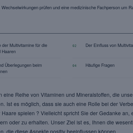
n, Wechselwirkungen prüfen und eine medizinische Fachperson um Ra
 der Multivitamine für die
Der Einfluss von Multivi
02
d Haaren
nd Überlegungen beim
Häufige Fragen
04
inen
n eine Reihe von Vitaminen und Mineralstoffen, die uns
n. Ist es möglich, dass sie auch eine Rolle bei der Ver
Haare spielen ? Vielleicht spricht Sie der Gedanke an, 
ern oder zu erhalten. Unser Ziel ist es, Ihnen die wesent
n, die diese Aspekte positiv beeinflussen können.