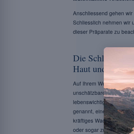
Anschliessend gehen wir 
Schliesslich nehmen wir u
dieser Präparate zu beac
Die Schlüsselbes
Haut und Haare
Auf Ihrem Weg zu strahle
unschätzbare Verbündete.
lebenswichtigen Gewebe u
genannt, eine grundlegend
kräftiges Wachstum förde
oder sogar zu Haarausfal