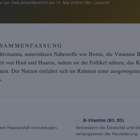
r von SwiLab
Veröffentlicht am
13. Mai 2026
10 Min. Lesezeit
USAMMENFASSUNG
ltivitamin, unterstützen Nährstoffe wie
Biotin
, die Vitamine 
t von Haut und Haaren, indem sie die Follikel nähren, das K
n. Der Nutzen entfaltet sich im Rahmen einer ausgewogene
s.
B-Vitamine (B3, B5)
t, dem Haarausfall vorzubeugen.
Verbessern die Elastizität und d
verlangsamen die Hautalterung.