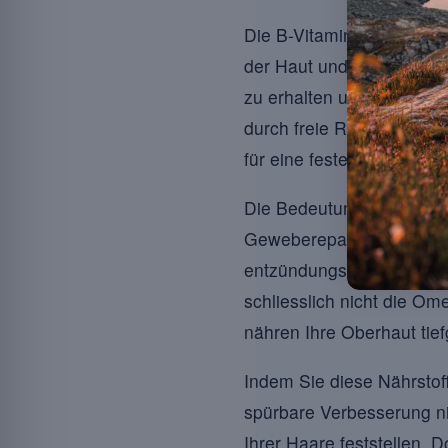
Die B-Vitamine, insbeso
der Haut und fördern ihre
zu erhalten und vorzeitig
durch freie Radikale ver
für eine feste und elasti
Die Bedeutung des
Zink
Gewebereparatur und bei d
entzündungshemmenden E
schliesslich nicht die Om
nähren Ihre Oberhaut tie
Indem Sie diese Nährstoff
spürbare Verbesserung nic
Ihrer Haare feststellen. 