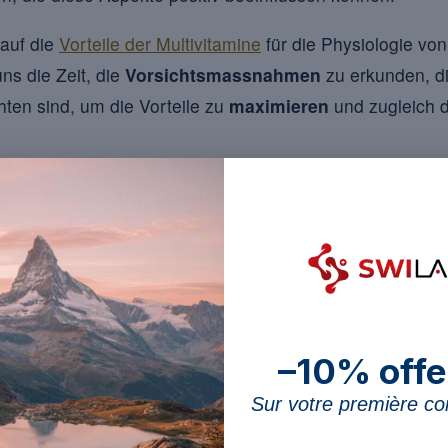
auf die
Vorteile der Multivitamine
für die Physiologie vo
ns die Zeit, die
Vorsichtsmassnahmen
zu erkunden, d
hten sind, um die Vorteile zu
maximieren
und zugleich d
tandteile der Multivitamine für die G
n
nder Haut und glänzendem Haar erweisen sich die Multi
 Sie enthalten eine Palette essenzieller Nährstoffe, di
nterstützen. Unter diesen Bestandteilen spielt das
Biot
–10% offe
e Rolle beim Erhalt der Haargesundheit, indem es die Ha
rt. Haben Sie schon einmal bemerkt, wie ein Biotinman
Sur votre première 
l führen kann ?