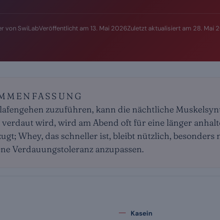
r von SwiLab
Veröffentlicht am
13. Mai 2026
Zuletzt aktualisiert am
28. Mai 
AMMENFASSUNG
lafengehen zuzuführen, kann die nächtliche Muskelsynt
 verdaut wird, wird am Abend oft für eine länger anhal
t; Whey, das schneller ist, bleibt nützlich, besonders
gene Verdauungstoleranz anzupassen.
Kasein