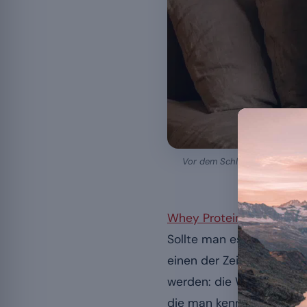
Vor dem Schlafen wird Kasein 
Whey Protein
ist ein aus
Sollte man es vor dem Sc
einen der Zeitpunkte, di
werden: die Wirkung eine
die man kennen sollte.