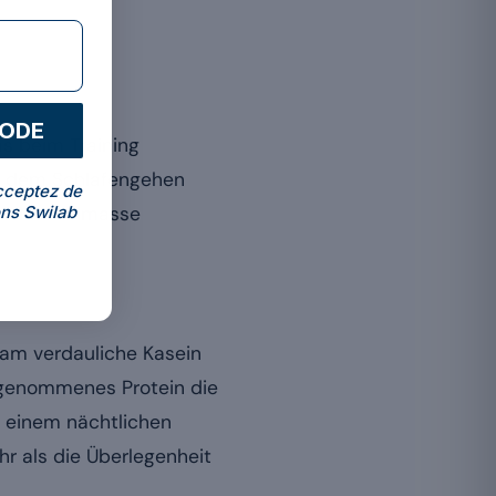
CODE
as beim Training
r dem Schlafengehen
cceptez de
ns Swilab
ihre Muskelmasse
sam verdauliche Kasein
ufgenommenes Protein die
u einem nächtlichen
hr als die Überlegenheit