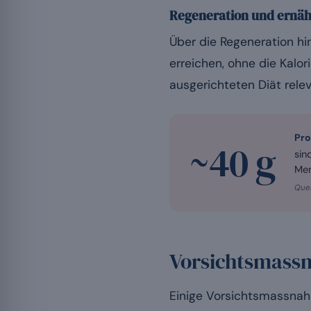
Regeneration und ernäh
Über die Regeneration hi
erreichen, ohne die Kalo
ausgerichteten Diät relev
Pro
~40 g
sin
Men
Quel
Vorsichtsmass
Einige Vorsichtsmassnah