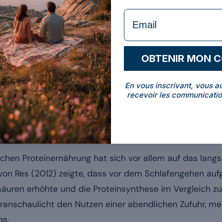
formulaire Email
chlafen: ist das wirksam?
OBTENIR MON 
t der Organismus in eine anabole Phase ein, in der er d
be repariert und aufbaut. Eine Aminosäurenquelle vo
En vous inscrivant, vous a
recevoir les communicatio
Prozess unterstützen, was diejenigen interessiert, die 
generieren möchten.
?
ichen Proteinernährung hat sich vor allem auf das lang
e von Res (2012) zeigte, dass vor dem Schlafengehen a
äuren erhöhte und die Proteinsynthese im Vergleich z
eranschaulicht den Nutzen einer abendlichen Zufuhr, me
ns.