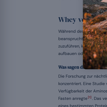
Whey vor dem S
Während des Schlafs trit
beanspruchte Muskelgewe
zuzuführen, kann diesen 
aufbauen oder besser re
Was sagen die Arbeiten
Die Forschung zur nächtl
konzentriert. Eine Studi
Verfügbarkeit der Aminos
[1]
Fasten anregte
. Das v
eines bestimmten Protei