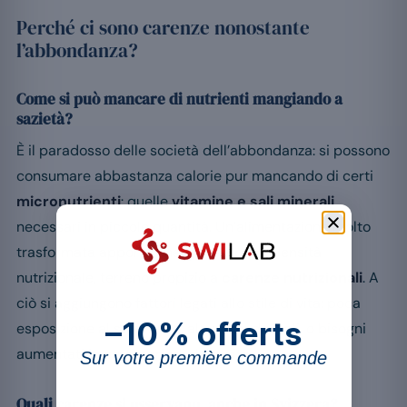
Perché ci sono carenze nonostante
l’abbondanza?
Come si può mancare di nutrienti mangiando a
sazietà?
È il paradosso delle società dell’abbondanza: si possono
consumare abbastanza calorie pur mancando di certi
micronutrienti
: quelle
vitamine e sali minerali
necessari in piccole quantità. Un’alimentazione molto
trasformata apporta energia ma poca densità
nutrizionale, terreno propizio a
carenze nutrizionali
. A
ciò si aggiungono fattori legati allo stile di vita: poca
–10% offerts
esposizione al sole, fumo, alcuni medicinali, o bisogni
aumentati in certi periodi della vita.
Sur votre première commande
Quali carenze si osservano, anche in Svizzera?