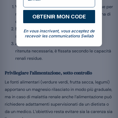
Valutazione preventiva
: un esame del sangue per
misurare il magnesio e la funzione renale prima di
OBTENIR MON CODE
ogni decisione.
Sorveglianza regolare
: controlli ripetuti per
En vous inscrivant, vous acceptez de
seguire l’andamento dei livelli sierici.
recevoir les communications Swilab
Aggiustamento personalizzato
: la dose, se
ritenuta necessaria, è fissata secondo le capacità
renali residue.
Privilegiare l’alimentazione, sotto controllo
Le fonti alimentari (verdure verdi, frutta secca, legumi)
apportano un magnesio rilasciato in modo più graduale,
ma in caso di malattia renale anche l’alimentazione può
richiedere adattamenti supervisionati da un dietista o
da un medico. L’obiettivo resta evitare sia la carenza sia