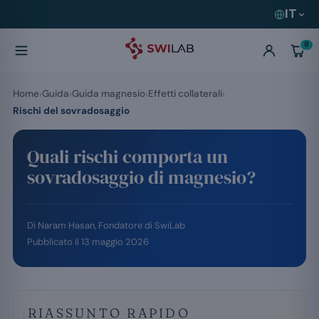
IT
0
Home
Guida
Guida magnesio
Effetti collaterali
Rischi del sovradosaggio
Quali rischi comporta un
sovradosaggio di magnesio?
Di
Naram Hasan
, Fondatore di SwiLab
Pubblicato il
13 maggio 2026
RIASSUNTO RAPIDO