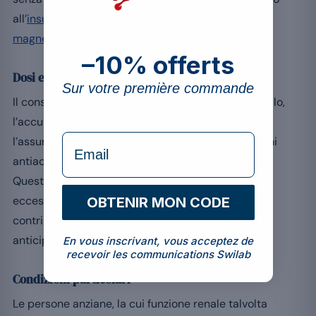
all’
insufficienza renale come controindicazione al
magnesio
.
–10% offerts
Dosi eccessive e farmaci
Sur votre première commande
Il consumo di integratori ad alte dosi senza controllo,
l’accumulo di più prodotti a base di magnesio, o
formulaire Email
l’assunzione di farmaci contenenti magnesio, alcuni
antiacidi e lassativi, possono sommare gli apporti.
Queste fonti cumulate sono una causa classica di
eccesso. Un eccesso di magnesio può del resto
OBTENIR MON CODE
contribuire a
squilibri elettrolitici
che è meglio
anticipare.
En vous inscrivant, vous acceptez de
recevoir les communications Swilab
Condizioni particolari
Le persone anziane, la cui funzione renale talvolta