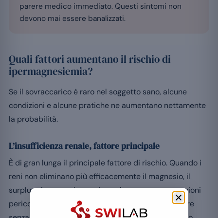
parere medico immediato. Questi sintomi non
devono mai essere banalizzati.
Quali fattori aumentano il rischio di
ipermagnesiemia?
Se il sovraccarico è raro nel soggetto sano, alcune
condizioni e alcune pratiche ne aumentano nettamente
la probabilità.
L’insufficienza renale, fattore principale
È di gran lunga il principale fattore di rischio. Quando i
reni non eliminano più efficacemente il magnesio, il
surplus si accumula e può raggiungere concentrazioni
pericolose. Ogni integrazione è allora da proscrivere
senza supervisione, come illustra l’articolo dedicato