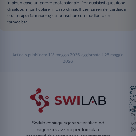
in alcun caso un parere professionale. Per qualsiasi questione
di salute, in particolare in caso di insufficienza renale, cardiaca
o di terapia farmacologica, consultare un medico o un
farmacista.
Articolo pubblicato il
13 maggio 2026
, aggiornato il
28 maggio
2026
.
Ca
Cop
©
20
Swi
Mu
All
Rig
W
Res
Pr
Swilab coniuga rigore scientifico ed
Ma
(b
esigenza svizzera per formulare