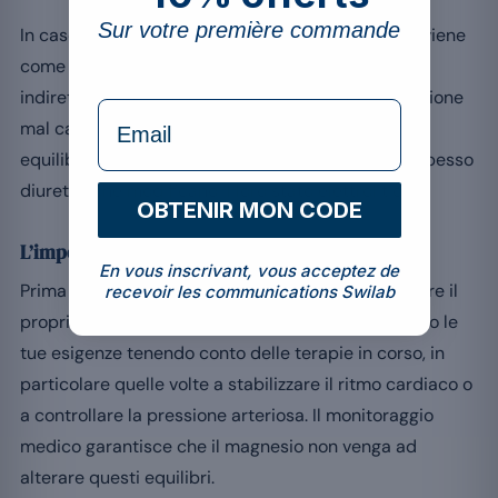
Sur votre première commande
In caso di insufficienza cardiaca, il magnesio interviene
come modulatore dell’eccitabilità e influenza
indirettamente la funzione miocardica. Un’integrazione
formulaire Email
mal calibrata potrebbe tuttavia alterare questo
equilibrio, tanto più che questi pazienti ricevono spesso
diuretici che modificano il loro stato elettrolitico.
OBTENIR MON CODE
L’importanza dell’accompagnamento medico
En vous inscrivant, vous acceptez de
Prima di qualsiasi decisione, è essenziale consultare il
recevoir les communications Swilab
proprio cardiologo o il medico curante. Valuteranno le
tue esigenze tenendo conto delle terapie in corso, in
particolare quelle volte a stabilizzare il ritmo cardiaco o
a controllare la pressione arteriosa. Il monitoraggio
medico garantisce che il magnesio non venga ad
alterare questi equilibri.