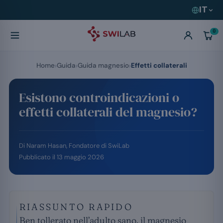
IT
0
Home
Guida
Guida magnesio
Effetti collaterali
Esistono controindicazioni o
effetti collaterali del magnesio?
Di
Naram Hasan
, Fondatore di SwiLab
Pubblicato il
13 maggio 2026
RIASSUNTO RAPIDO
Ben tollerato nell’adulto sano, il magnesio