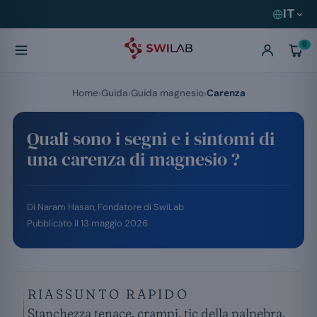
IT
0
Home
Guida
Guida magnesio
Carenza
Quali sono i segni e i sintomi di
una carenza di magnesio ?
Di
Naram Hasan
, Fondatore di SwiLab
Pubblicato il
13 maggio 2026
RIASSUNTO RAPIDO
Stanchezza tenace, crampi, tic della palpebra,