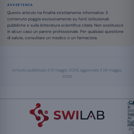
AVVERTENZA
Questo articolo ha finalità strettamente informative. Il
contenuto poggia esclusivamente su fonti istituzionali
pubbliche e sulla letteratura scientifica citata. Non sostituisce
in alcun caso un parere professionale. Per qualsiasi questione
di salute, consultare un medico o un farmacista.
Articolo pubblicato il
13 maggio 2026
, aggiornato il
28 maggio
2026
.
Ca
Cop
©
20
Swi
Mu
All
Rig
W
Res
Pr