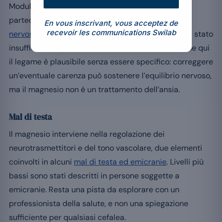
Modulando l’eccitabilità neuronale, il magnesio
partecipa all’equilibrio nervoso. Un’
irritabilità o un
En vous inscrivant, vous acceptez de
recevoir les communications Swilab
nervosismo insolito
viene talvolta riferito in caso di stato
insufficiente, spesso in un contesto di stress. Anche qui
il legame è plausibile senza essere specifico: correggere
un’eventuale carenza può sostenere l’equilibrio nervoso,
ma il magnesio non è un trattamento dell’ansia.
Mal di testa
Il magnesio interviene nella regolazione dei
neurotrasmettitori e del tono vascolare, due elementi
coinvolti in alcuni
mal di testa ed emicranie
. Livelli più
bassi sono stati descritti in persone soggette a
emicranie. Resta una pista da esplorare con un
professionista della salute, e non una spiegazione
sufficiente per qualsiasi cefalea.