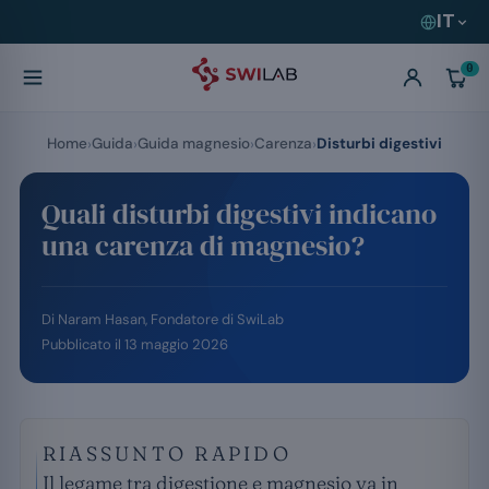
IT
0
Home
Guida
Guida magnesio
Carenza
Disturbi digestivi
Quali disturbi digestivi indicano
una carenza di magnesio?
Di
Naram Hasan
, Fondatore di SwiLab
Pubblicato il
13 maggio 2026
RIASSUNTO RAPIDO
Il legame tra digestione e magnesio va in