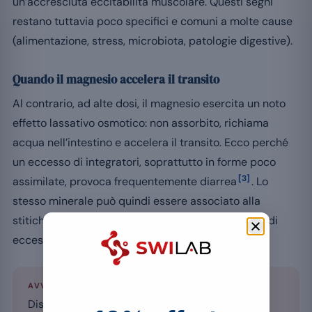
un’accresciuta eccitabilità muscolare. Questi segni
restano tuttavia poco specifici e comuni a molte cause
(alimentazione, stress, microbiota, patologie digestive).
Quando il magnesio accelera il transito
Al contrario, ad alte dosi, il magnesio esercita un noto
effetto lassativo osmotico: non assorbito, richiama
acqua nell’intestino e accelera il transito. Ecco perché
un eccesso di integratori, soprattutto in forme poco
[3]
assimilate, provoca frequentemente diarrea
. Lo
stesso minerale può quindi essere associato alla
stitichezza in caso di deficit, e alla diarrea in caso di
eccesso.
AVVERTENZA
Disturbi digestivi persistenti, sangue nelle feci,