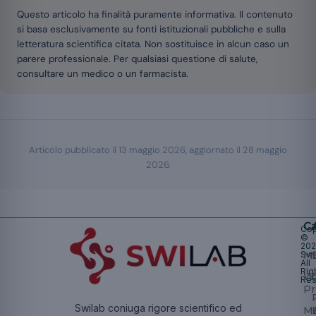
Questo articolo ha finalità puramente informativa. Il contenuto
si basa esclusivamente su fonti istituzionali pubbliche e sulla
letteratura scientifica citata. Non sostituisce in alcun caso un
parere professionale. Per qualsiasi questione di salute,
consultare un medico o un farmacista.
Articolo pubblicato il
13 maggio 2026
, aggiornato il
28 maggio
2026
.
Ca
Cop
©
20
Swi
Mu
All
Rig
W
Res
Pr
Swilab coniuga rigore scientifico ed
Ma