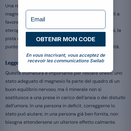
Una revisione sistematica dedicata agli effetti del
formulaire Email
magnesio su stress e ansia soggettiva rileva segnali a
favore di un effetto, pur sottolineando la qualità
[4]
eterogenea degli studi disponibili
. In altri termini, la
pista è seria ma le prove non sono ancora solide al
OBTENIR MON CODE
punto da erigere il magnesio a rimedio dell’irritabilità.
En vous inscrivant, vous acceptez de
recevoir les communications Swilab
Leggere il sintomo con misura
Questa sfumatura è importante per restare onesti: uno
stato adeguato di magnesio fa parte del quadro di un
buon equilibrio nervoso, ma il minerale non si
sostituisce a una presa in carico dell’ansia o dei disturbi
dell’umore. In una persona in deficit, correggerne lo
stato può aiutare; in una persona già ben fornita, non
bisogna attendersene un ulteriore effetto calmante.