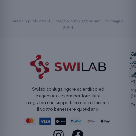
Articolo pubblicato il
13 maggio 2026
, aggiornato il
28 maggio
2026
.
Ca
Cop
©
20
Swi
Mu
All
Rig
W
Res
Pr
Swilab coniuga rigore scientifico ed
Ma
(b
esigenza svizzera per formulare
integratori che supportano concretamente
Pr
il vostro benessere quotidiano.