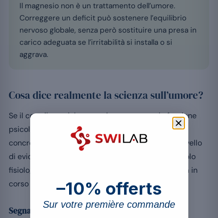
Il magnesio non è un trattamento dell’umore.
Correggere un deficit può sostenere l’equilibrio
nervoso globale, senza però sostituire una presa in
carico adeguata se l’irritabilità si installa o si
aggrava.
Cosa dice realmente la scienza sull’umore?
Se il contributo del magnesio a una normale funzione
psicologica è riconosciuto dall’EFSA, i suoi effetti
concreti su stress, ansia e umore presentano un livello
di evidenza più variabile. Occorre distinguere il ruolo
fisiologico, ben stabilito, dai benefici clinici, ancora in
–10% offerts
corso di valutazione.
Sur votre première commande
Segnali incoraggianti, ma eterogenei