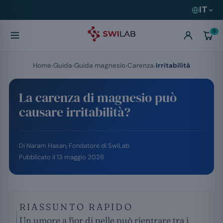
IT
0
Home
Guida
Guida magnesio
Carenza
Irritabilità
La carenza di magnesio può
causare irritabilità?
Di
Naram Hasan
, Fondatore di SwiLab
Pubblicato il
13 maggio 2026
RIASSUNTO RAPIDO
Un umore a fior di pelle può rientrare tra i