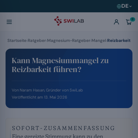
DE
0
Startseite
Ratgeber
Magnesium-Ratgeber
Mangel
Reizbarkeit
Kann Magnesiummangel zu
Reizbarkeit führen?
Von
Naram Hasan
, Gründer von SwiLab
Veröffentlicht am
13. Mai 2026
SOFORT-ZUSAMMENFASSUNG
Eine gereizte Stimmung kann zu den