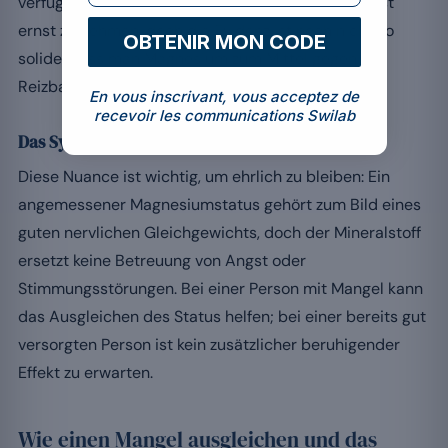
verfügbaren Studien
. Anders gesagt: Die Spur ist
ernst zu nehmen, doch die Evidenz ist noch nicht so
OBTENIR MON CODE
solide, dass man Magnesium zum Mittel gegen
Reizbarkeit erheben könnte.
En vous inscrivant, vous acceptez de
recevoir les communications Swilab
Das Symptom mit Augenmass lesen
Diese Nuance ist wichtig, um ehrlich zu bleiben: Ein
angemessener Magnesiumstatus gehört zum Bild eines
guten nervlichen Gleichgewichts, doch der Mineralstoff
ersetzt keine Betreuung von Angst oder
Stimmungsstörungen. Bei einer Person mit Mangel kann
das Ausgleichen des Status helfen; bei einer bereits gut
versorgten Person ist kein zusätzlicher beruhigender
Effekt zu erwarten.
Wie einen Mangel ausgleichen und das