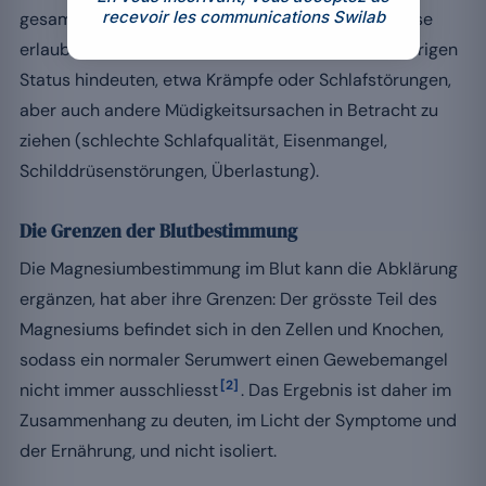
recevoir les communications Swilab
gesamte Symptombild. Eine ausführliche Anamnese
erlaubt es, Zeichen zu erkennen, die auf einen niedrigen
Status hindeuten, etwa Krämpfe oder Schlafstörungen,
aber auch andere Müdigkeitsursachen in Betracht zu
ziehen (schlechte Schlafqualität, Eisenmangel,
Schilddrüsenstörungen, Überlastung).
Die Grenzen der Blutbestimmung
Die Magnesiumbestimmung im Blut kann die Abklärung
ergänzen, hat aber ihre Grenzen: Der grösste Teil des
Magnesiums befindet sich in den Zellen und Knochen,
sodass ein normaler Serumwert einen Gewebemangel
[2]
nicht immer ausschliesst
. Das Ergebnis ist daher im
Zusammenhang zu deuten, im Licht der Symptome und
der Ernährung, und nicht isoliert.