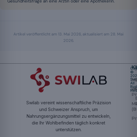
Gesundheitsfrage an eine Ärztin oder eine Apothekerin.
Artikel veröffentlicht am
13. Mai 2026
, aktualisiert am
28. Mai
2026
.
K
Cop
©
20
Swi
Mu
All
Rig
W
Res
Pr
Swilab vereint wissenschaftliche Präzision
M
(B
und Schweizer Anspruch, um
Nahrungsergänzungsmittel zu entwickeln,
Pr
die Ihr Wohlbefinden täglich konkret
unterstützen.