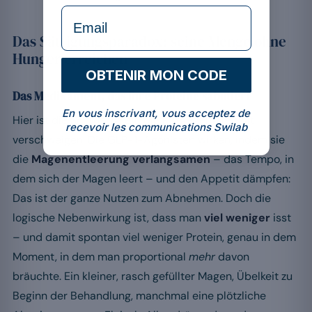
formulaire Email
Das Sättigungsparadox: seine Menge ohne
Hunger erreichen
OBTENIR MON CODE
Das Medikament, das Ihre Proteine sabotiert
En vous inscrivant, vous acceptez de
Hier ist die Schwierigkeit, die Ratgeberlisten oft
recevoir les communications Swilab
verschweigen. Die GLP-1-Agonisten wirken, indem sie
die
Magenentleerung verlangsamen
– das Tempo, in
dem sich der Magen leert – und den Appetit dämpfen:
Das ist der ganze Nutzen zum Abnehmen. Doch die
logische Nebenwirkung ist, dass man
viel weniger
isst
– und damit spontan viel weniger Protein, genau in dem
Moment, in dem man proportional
mehr
davon
bräuchte. Ein kleiner, rasch gefüllter Magen, Übelkeit zu
Beginn der Behandlung, manchmal eine plötzliche