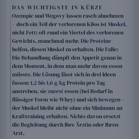
DAS WICHTIGSTE IN KÜRZE
Ozempic und Wegovy lassen rasch abnehmen
– doch ein Teil der verlorenen Kilos ist
Muskel
,
nicht Fett: oft rund ein Viertel des verlorenen
Gewichts, manchmal mehr. Die
Proteine
helfen, diesen Muskel zu erhalten. Die Falle:
Die Behandlung dämpft den Appetit genau in
dem Moment, in dem man mehr davon essen
müsste. Die Lösung lässt sich in drei Ideen
fassen:
1,2 bis 1,6 g/kg
Protein pro Tag
anstreben, sie
zuerst
essen (bei Bedarf in
flüssiger Form wie Whey) und sich
bewegen
–
der Muskel bleibt nicht ohne ein Minimum an
Krafttraining erhalten. Nichts davon ersetzt
die Begleitung durch Ihre Ärztin oder Ihren
Arzt.