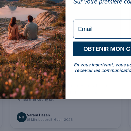
Sur votre première 
ALLGEMEINE GESUNDHEIT
formulaire Email
OBTENIR MON 
En vous inscrivant, vous a
Wirken Vitamine für die Haare
recevoir les communicatio
wirklich?
Biotin, Eisen, Vitamin D: lassen sie Haare wirklich
wachsen? Was die Wissenschaft belegt und was
reines Marketing ist.
Naram Hasan
NH
15 Min. Lesezeit · 6 Juni 2026