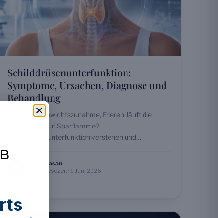
Schilddrüsenunterfunktion:
Symptome, Ursachen, Diagnose und
Behandlung
Müdigkeit, Gewichtszunahme, Frieren: läuft die
Schilddrüse auf Sparflamme?
Schilddrüsenunterfunktion verstehen und
behandeln.
Naram Hasan
NH
22 Min. Lesezeit · 9 Juni 2026
rts