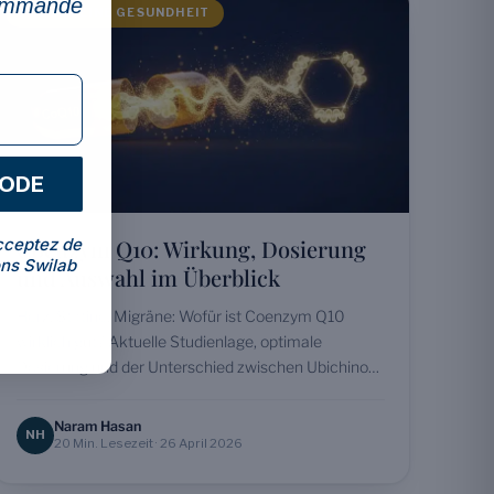
commande
ALLGEMEINE GESUNDHEIT
CODE
Coenzym Q10: Wirkung, Dosierung
cceptez de
ns Swilab
und Auswahl im Überblick
Herz, Statine, Migräne: Wofür ist Coenzym Q10
wirklich gut? Aktuelle Studienlage, optimale
Dosierung und der Unterschied zwischen Ubichinon
und Ubichinol erklärt.
Naram Hasan
NH
20 Min. Lesezeit · 26 April 2026