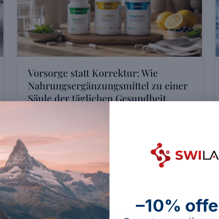
Vorsorge statt Korrektur: Wie
Nahrungsergänzungsmittel zu einer
Säule der täglichen Gesundheit
wurden
Warum Nahrungsergänzungsmittel zur Säule der
täglichen Gesundheitsvorsorge wurden: was die
Wissenschaft wirklich sagt, ohne Versprechen.
Naram Hasan
NH
19 Min. Lesezeit · 30 Juni 2026
–10% offe