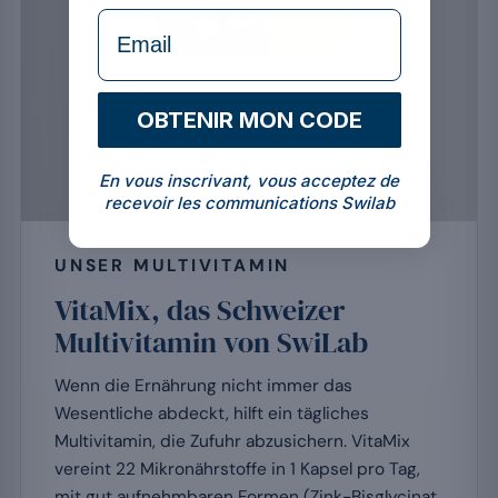
formulaire Email
OBTENIR MON CODE
En vous inscrivant, vous acceptez de
recevoir les communications Swilab
UNSER MULTIVITAMIN
VitaMix, das Schweizer
Multivitamin von SwiLab
Wenn die Ernährung nicht immer das
Wesentliche abdeckt, hilft ein tägliches
Multivitamin, die Zufuhr abzusichern. VitaMix
vereint 22 Mikronährstoffe in 1 Kapsel pro Tag,
mit gut aufnehmbaren Formen (Zink-Bisglycinat,