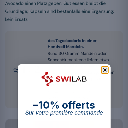
Avocado einen Platz geben. Gut essen bleibt die
Grundlage; Kapseln sind bestenfalls eine Ergänzung:
kein Ersatz.
des Tagesbedarfs in einer
Handvoll Mandeln.
Rund 30 Gramm Mandeln oder
Sonnenblumenkerne liefern etwa
≈ 1 / 2
die Hälfte des empfohlenen
Vitamin-E-Bedarfs. Genug, um den
Bedarf mit abwechslungsreichem
Essen leicht zu decken.
Quelle: Vitamin-E-Merkblatt, Office of
Dietary Supplements (NIH)
–10% offerts
Sur votre première commande