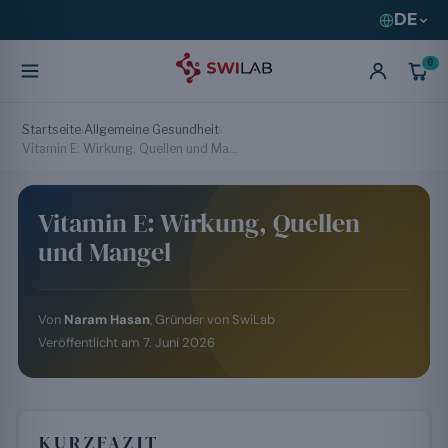
DE
0
Startseite
Allgemeine Gesundheit
›
›
Vitamin E: Wirkung, Quellen und Mangel
Vitamin E: Wirkung, Quellen
und Mangel
Von
Naram Hasan
, Gründer von SwiLab
Veröffentlicht am
7. Juni 2026
KURZFAZIT