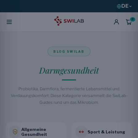
DE
0
BLOG SWILAB
Darmgesundheit
Probiotika, Darmflora, fermentierte Lebensmittel und
Verdauungskomfort: Diese Kategorie versammelt die SwiLab-
Guides rund um das Mikrobiom.
Allgemeine
Sport & Leistung
Gesundheit