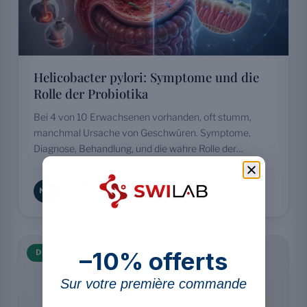
Helicobacter pylori: Symptome und die
Rolle der Probiotika
Bei 4 von 10 Erwachsenen vorhanden, oft stumm,
manchmal Ursache von Geschwüren. Symptome,
Diagnose, Behandlung, und die wahre Rolle der
Probiotika.
Naram Hasan
NH
10 Min. Lesezeit · 7 Juni 2026
–10% offerts
DARMGESUNDHEIT
Sur votre première commande