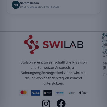
Naram Hasan
NH
10 Min. Lesezeit · 14 März 2026
K
Cop
©
20
Swi
Mu
All
Rig
W
Res
Pr
Swilab vereint wissenschaftliche Präzision
M
(B
und Schweizer Anspruch, um
Nahrungsergänzungsmittel zu entwickeln,
Pr
die Ihr Wohlbefinden täglich konkret
unterstützen.