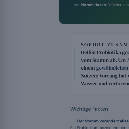
Von
Naram Hasan
, Gründer vo
SOFORT-ZUSA
Helfen Probiotika ge
vom Stamm ab. Um
einem
gewöhnlichen 
Nutzen: Vorrang hat w
Wasser und verloren
Wichtige Fakten
Der Stamm verändert alles
Ein Probiotikum bezeichnet ein