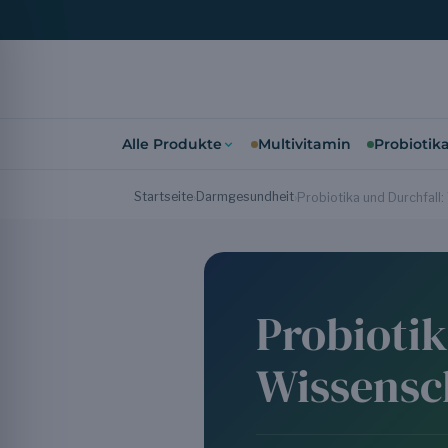
Alle Produkte
Multivitamin
Probiotik
Startseite
Darmgesundheit
›
›
Probiotika und Durchfall:
Probiotik
Wissensch