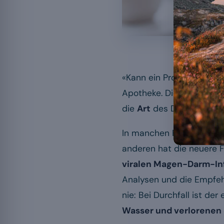
Probiotika und D
«Kann ein Probiotikum me
Apotheke. Die kurze Antwo
die
Art
des Durchfalls u
In manchen Fällen sind di
anderen hat die neuere F
viralen Magen-Darm-In
Analysen und die Empfehl
nie: Bei Durchfall ist de
Wasser und verlorenen