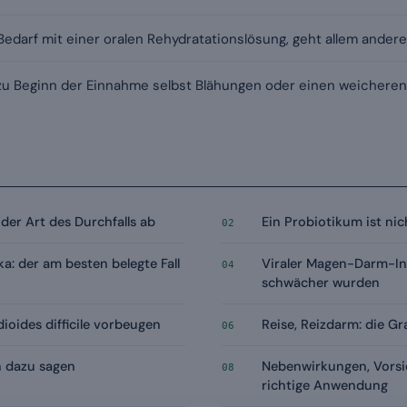
Bedarf mit einer oralen Rehydratationslösung, geht allem andere
zu Beginn der Einnahme selbst Blähungen oder einen weicheren
der Art des Durchfalls ab
Ein Probiotikum ist ni
02
ka: der am besten belegte Fall
Viraler Magen-Darm-In
04
schwächer wurden
dioides difficile vorbeugen
Reise, Reizdarm: die G
06
 dazu sagen
Nebenwirkungen, Vors
08
richtige Anwendung