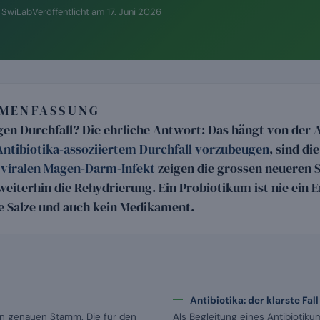
n SwiLab
Veröffentlicht am
17. Juni 2026
MMENFASSUNG
gen Durchfall? Die ehrliche Antwort: Das hängt von der A
Antibiotika-assoziiertem Durchfall vorzubeugen
, sind di
viralen Magen-Darm-Infekt
zeigen die grossen neueren S
eiterhin die Rehydrierung. Ein Probiotikum ist nie ein E
e Salze und auch kein Medikament.
Antibiotika: der klarste Fall
en genauen Stamm. Die für den
Als Begleitung eines Antibiotiku