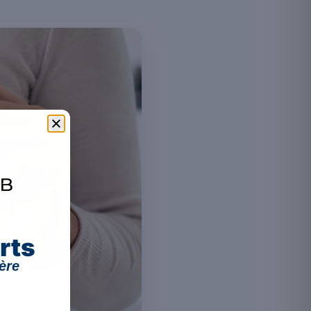
rts
ère