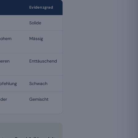
Evidenzgrad
Solide
 hohem
Mässig
ueren
Enttäuschend
pfehlung
Schwach
 der
Gemischt