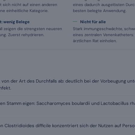
 sich nicht auf einen anderen
eines dadurch ausgelösten Durchf
ine einheitliche Kategorie.
besten belegte Anwendung.
: wenig Belege
Nicht für alle
ll zeigen die strengsten neueren
Stark immungeschwächte, schwe
ung. Zuerst rehydrieren.
eines zentralen Venenkatheters:
ärztlichen Rat einholen.
 von der Art des Durchfalls ab: deutlich bei der Vorbeugung un
fekt.
eden Stamm eigen: Saccharomyces boulardii und Lactobacillus 
 Clostridioides difficile konzentriert sich der Nutzen auf Per