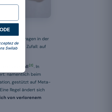
b (Illustration).
CODE
häufigsten Fragen in der
cceptez de
Nicht auf den Zufall: auf
ns Swilab
[2]
rten Durchfall
. In
ert: namentlich beim
tuation, gestützt auf Meta-
Eine Regel ändert sich
ich von verlorenem