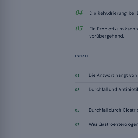
Die Rehydrierung, bei 
Ein Probiotikum kann 
vorübergehend.
INHALT
Die Antwort hängt von 
01
Durchfall und Antibioti
03
Durchfall durch Clostri
05
Was Gastroenterologen
07