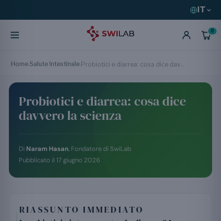
IT
0
Home
Salute Intestinale
›
›
Probiotici e diarrea: cosa dice davvero la scienza
Probiotici e diarrea: cosa dice
davvero la scienza
Di
Naram Hasan
, Fondatore di SwiLab
Pubblicato il
17 giugno 2026
RIASSUNTO IMMEDIATO