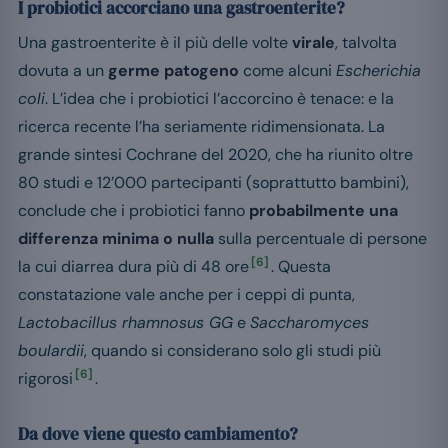
I probiotici accorciano una gastroenterite?
Una gastroenterite è il più delle volte
virale
, talvolta
dovuta a un
germe patogeno
come alcuni
Escherichia
coli
. L’idea che i probiotici l’accorcino è tenace: e la
ricerca recente l’ha seriamente ridimensionata. La
grande sintesi Cochrane del 2020, che ha riunito oltre
80 studi e 12’000 partecipanti (soprattutto bambini),
conclude che i probiotici fanno
probabilmente una
differenza minima o nulla
sulla percentuale di persone
[6]
la cui diarrea dura più di 48 ore
. Questa
constatazione vale anche per i ceppi di punta,
Lactobacillus rhamnosus GG
e
Saccharomyces
boulardii
, quando si considerano solo gli studi più
[6]
rigorosi
.
Da dove viene questo cambiamento?