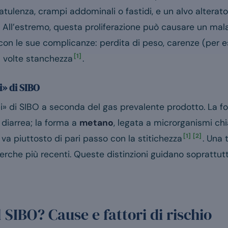
latulenza, crampi addominali o fastidi, e un alvo alterato 
. All’estremo, questa proliferazione può causare un mala
 con le sue complicanze: perdita di peso, carenze (per 
[1]
 a volte stanchezza
.
i» di SIBO
tipi» di SIBO a seconda del gas prevalente prodotto. La 
diarrea; la forma a
metano
, legata a microrganismi chi
[1]
[2]
 va piuttosto di pari passo con la stitichezza
. Una 
cerche più recenti. Queste distinzioni guidano soprattutt
 SIBO? Cause e fattori di rischio