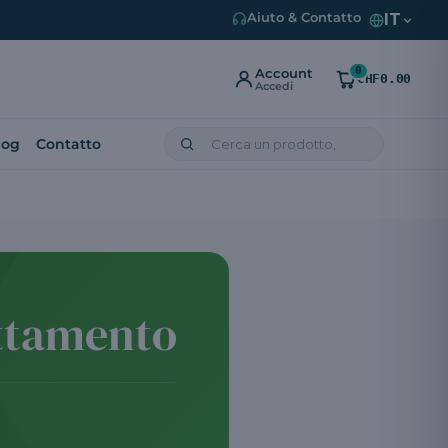
IT
Aiuto & Contatto
0
Account
CHF0.00
Accedi
log
Contatto
attamento