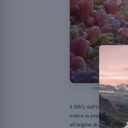
Il SIBO è una prolifer
Il SIBO, dall’inglese
small 
indica la presenza di un
all’origine di disturbi dige