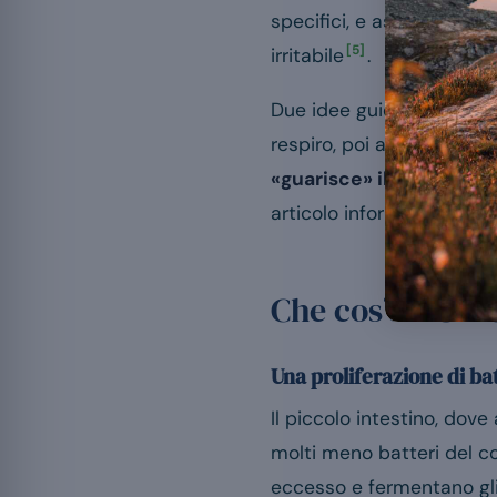
specifici, e assomigliano 
[5]
irritabile
.
Due idee guidano questo 
respiro, poi antibiotico 
«guarisce» il SIBO
: alcu
articolo informa; non sos
Che cos’è il SIB
Una proliferazione di ba
Il piccolo intestino, dov
molti meno batteri del col
eccesso e fermentano gli