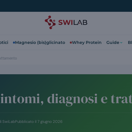
tici
Magnesio (bis)glicinato
Whey Protein
Guide
B
trattamento
 sintomi, diagnosi e tr
di SwiLab
Pubblicato il
7 giugno 2026