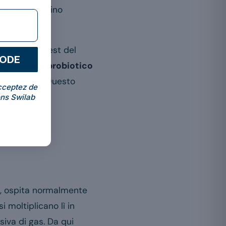
me dell’intestino
 un medico
: test del
CODE
egratore o probiotico
rere medico. Questo
cceptez de
ns Swilab
to, ospita normalmente
i moltiplicano lì in
iva di gas. Da qui