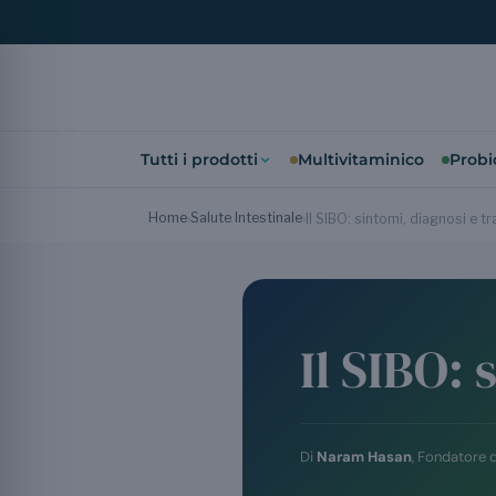
Tutti i prodotti
Multivitaminico
Probio
Home
Salute Intestinale
›
›
Il SIBO: sintomi, diagnosi e 
Il SIBO:
Di
Naram Hasan
, Fondatore 