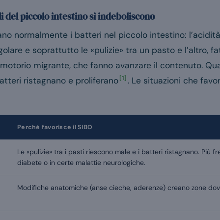
 del piccolo intestino si indeboliscono
o normalmente i batteri nel piccolo intestino: l’acidità 
lare e soprattutto le «pulizie» tra un pasto e l’altro, f
o motorio migrante, che fanno avanzare il contenuto. Qu
[1]
batteri ristagnano e proliferano
. Le situazioni che favo
Perché favorisce il SIBO
Le «pulizie» tra i pasti riescono male e i batteri ristagnano. Più f
diabete o in certe malattie neurologiche.
Modifiche anatomiche (anse cieche, aderenze) creano zone dove