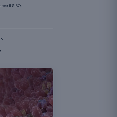
ce» il SIBO.
io
a