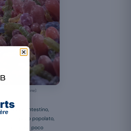
medico (illustrazione).
rts
del piccolo intestino,
ère
malmente poco popolato,
i sono reali ma poco