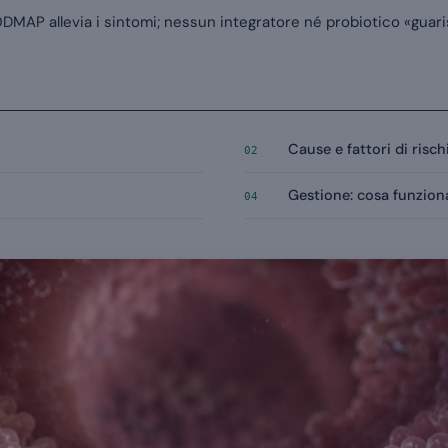
DMAP allevia i sintomi; nessun integratore né probiotico «guaris
Cause e fattori di risch
02
Gestione: cosa funzion
04