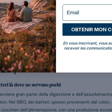
a quelli di molti altri disturbi, a cominciare dalla sindro
formulaire Email
articolo. Primo:
il SIBO si diagnostica e si tratta con
OBTENIR MON 
[1]
e gestione della causa
. Secondo:
nessun alimento, int
ni possono contribuire al comfort, mai sostituire un pa
En vous inscrivant, vous a
tituisce una consultazione.
recevoir les communicatio
O, e quali sintomi?
tteri là dove ne servono pochi
e avviene gran parte della digestione e dell’assorbimen
on. Nel SIBO, dei batteri, spesso provenienti dal colon, s
 zuccheri dell’alimentazione, con una produzione eccess