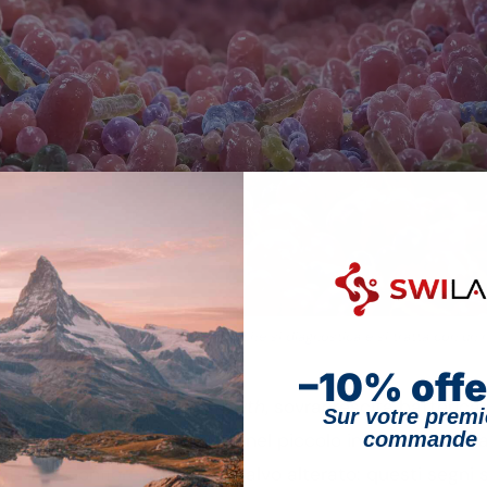
azione di batteri nel piccolo intestino, che si diagnostica e si tratta con un 
–10% offe
intestinal bacterial overgrowth
, sovracrescita batterica 
Sur votre premi
commande
 numero eccessivo di batteri nel piccolo intestino, nor
[1]
stivi
. Gonfiore, gas, dolori, alvo alterato: questi segn