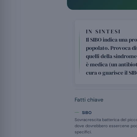
IN SINTESI
Il SIBO indica una pr
popolato. Provoca dist
quelli della sindrome 
è medica (un antibiot
cura o guarisce il SIB
Fatti chiave
SIBO
Sovracrescita batterica del piccol
dove dovrebbero essercene pochi
specifici.