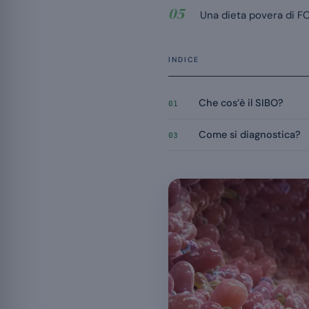
Una dieta povera di FO
INDICE
Che cos’è il SIBO?
01
Come si diagnostica?
03