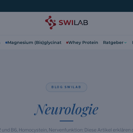
a
Magnesium (Bis)glycinat
Whey Protein
Ratgeber
BLOG SWILAB
Neurologie
 und B6, Homocystein, Nervenfunktion: Diese Artikel erklären d