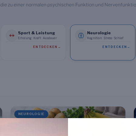
 die zu einer normalen psychischen Funktion und Nervenfunktio
Sport & Leistung
Neurologie
Erholung · Kraft · Ausdauer
Kognition · Stress · Schlaf
ENTDECKEN
→
ENTDECKEN
→
NEUROLOGIE