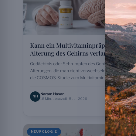
Kann ein Multivitaminpräparat die
Alterung des Gehirns verlangsamen?
Gedächtnis oder Schrumpfen des Gehirns: zwei
Alterungen, die man nicht verwechseln sollte. Was
die COSMOS-Studie zum Multivitamin wirklich zeigt,
ohne Versprechen.
Naram Hasan
NH
18 Min. Lesezeit · 5 Juli 2026
NEUROLOGIE