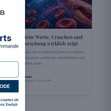
rts
Homocystein: Werte, Ursachen und
was die Forschung wirklich zeigt
commande
Eine Aminosäure, die im Übermass Herz und Gehirn
bedroht: Homocystein verstehen, seine Risiken und
wie man den Wert senkt.
Naram Hasan
NH
16 Min. Lesezeit · 9 Juni 2026
CODE
cceptez de
ns Swilab