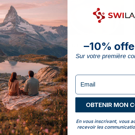
–10% offe
Vitamin B6: In welchen
Lebensmitteln steckt es (und wie viel
Sur votre première 
braucht man)?
Die besten Lebensmittel mit viel Vitamin B6, Ihr
formulaire Email
tatsächlicher Tagesbedarf und wann ein Präparat
sinnvoll ergänzt.
Naram Hasan
NH
OBTENIR MON 
14 Min. Lesezeit · 10 Juni 2026
En vous inscrivant, vous a
recevoir les communicatio