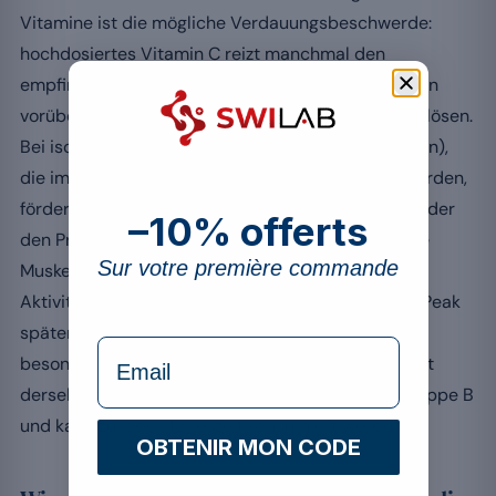
Vitamine ist die mögliche Verdauungsbeschwerde:
hochdosiertes Vitamin C reizt manchmal den
empfindlichen Magen, und Niacin (Vitamin B3) kann
vorübergehende vasomotorische Hitzeschübe auslösen.
Bei isolierten Aminosäuren (BCAA, Leucin, Glutamin),
die im Rahmen der Sporternährung konsumiert werden,
fördert der leere Magen einen schnellen Blutpeak, der
–10% offerts
den Proteinstoffwechsel rascher stimuliert und die
Sur votre première commande
Muskelregeneration nach intensiver körperlicher
Aktivität unterstützt. Nach einer Mahlzeit tritt der Peak
später und weniger ausgeprägt auf. Vitamin B12,
formulaire Email
besonders nützlich bei pflanzlicher Ernährung, folgt
derselben Logik wie die anderen Vitamine der Gruppe B
und kann zu jeder Tageszeit konsumiert werden.
OBTENIR MON CODE