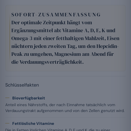
SOFORT-ZUSAMMENFASSUNG
Der optimale Zeitpunkt hängt vom
Ergänzungsmittel ab: Vitamine A, D, E, K und
Omega-3 mit einer fetthaltigen Mahlzeit, Eisen
nüchtern jeden zweiten Tag, um den Hepcidin-
Peak zu umgehen, Magnesium am Abend für
die Verdauungsverträglichkeit.
Schlüsselfakten
Bioverfügbarkeit
Anteil eines Nährstoffs, der nach Einnahme tatsächlich vom
Verdauungstrakt aufgenommen und von den Zellen genutzt wird.
Fettlösliche Vitamine
Die in Fetten löslichen Vitamine A, D, E und K, die zu einer