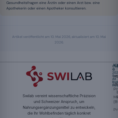
Gesundheitsfragen eine Ärztin oder einen Arzt bzw. eine
Apothekerin oder einen Apotheker konsultieren.
Artikel veröffentlicht am
10. Mai 2026
, aktualisiert am
10. Mai
2026
.
K
Cop
©
20
Swi
Mu
All
Rig
W
Res
Pr
Swilab vereint wissenschaftliche Präzision
M
(B
und Schweizer Anspruch, um
Nahrungsergänzungsmittel zu entwickeln,
Pr
die Ihr Wohlbefinden täglich konkret