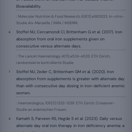
Bioavailability.
: Molecular Nutrition & Food Research, 63(11):e1801323. In-vitro-
Studie Aix-Marseille / INRA / INSERM.
Stoffel NU, Cercamondi CI, Brittenham G et al. (2017). Iron
absorption from oral iron supplements given on
consecutive versus alternate days.
: The Lancet Haematology, 4(11):e524-e533. ETH Zürich,
randomisierte kontrollierte Studie.
Stoffel NU, Zeder C, Brittenham GM et al. (2020). Iron
absorption from supplements is greater with alternate day
than with consecutive day dosing in iron-deficient anemic
women.
: Haematologica, 105(5):1232-1239. ETH Zürich, Crossover-
Studie an anämischen Frauen.
Kamath S, Parveen RS, Hegde S et al. (2023). Daily versus
alternate day oral iron therapy in iron deficiency anemia: a