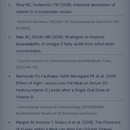
Silva MC, Furlanetto TW (2018). Intestinal absorption of
vitamin D: a systematic review.
: Nutrition Reviews, 76(1):60-76. Systematische Übersicht (46
Studien).
Maki KC, Dicklin MR (2019). Strategies to improve
bioavailability of omega-3 fatty acids from ethyl ester
concentrates.
: Current Opinion in Clinical Nutrition and Metabolic Care,
22(2):116-123.
Raimundo FV, Faulhaber GAM, Menegatti PK et al. (2011).
Effect of High- versus Low-Fat Meal on Serum 25-
Hydroxyvitamin D Levels after a Single Oral Dose of
Vitamin D.
: International Journal of Endocrinology, 2011:809069.
Randomisierte Studie an 32 Ärztinnen und Ärzten.
Margier M, Antoine T, Siriaco A et al. (2019). The Presence
of Pulses within a Meal can Alter Fat-Soluble Vitamin