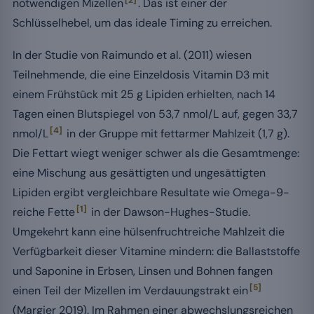
[2]
notwendigen Mizellen
. Das ist einer der
Schlüsselhebel, um das ideale Timing zu erreichen.
In der Studie von Raimundo et al. (2011) wiesen
Teilnehmende, die eine Einzeldosis Vitamin D3 mit
einem Frühstück mit 25 g Lipiden erhielten, nach 14
Tagen einen Blutspiegel von 53,7 nmol/L auf, gegen 33,7
[4]
nmol/L
in der Gruppe mit fettarmer Mahlzeit (1,7 g).
Die Fettart wiegt weniger schwer als die Gesamtmenge:
eine Mischung aus gesättigten und ungesättigten
Lipiden ergibt vergleichbare Resultate wie Omega-9-
[1]
reiche Fette
in der Dawson-Hughes-Studie.
Umgekehrt kann eine hülsenfruchtreiche Mahlzeit die
Verfügbarkeit dieser Vitamine mindern: die Ballaststoffe
und Saponine in Erbsen, Linsen und Bohnen fangen
[5]
einen Teil der Mizellen im Verdauungstrakt ein
(Margier 2019). Im Rahmen einer abwechslungsreichen