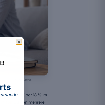
em Stress wirken kann.
rts
commande
finden, gegenüber 18 % im
mittel
wurden mehrere