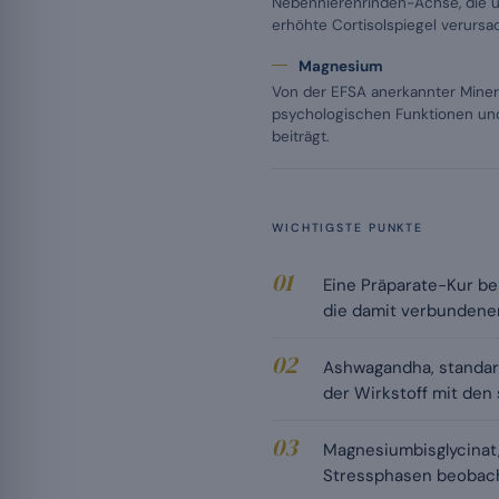
Nebennierenrinden-Achse, die 
erhöhte Cortisolspiegel verursac
Magnesium
Von der EFSA anerkannter Minera
psychologischen Funktionen und
beiträgt.
WICHTIGSTE PUNKTE
Eine Präparate-Kur be
die damit verbundene
Ashwagandha, standard
der Wirkstoff mit den 
Magnesiumbisglycinat,
Stressphasen beobach