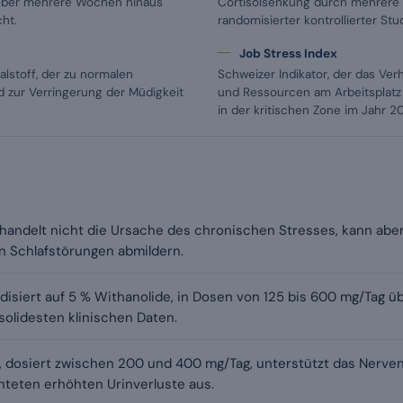
über mehrere Wochen hinaus
Cortisolsenkung durch mehrere 
ht.
randomisierter kontrollierter Stu
Job Stress Index
lstoff, der zu normalen
Schweizer Indikator, der das Ver
 zur Verringerung der Müdigkeit
und Ressourcen am Arbeitsplatz 
in der kritischen Zone im Jahr 2
handelt nicht die Ursache des chronischen Stresses, kann aber
n Schlafstörungen abmildern.
isiert auf 5 % Withanolide, in Dosen von 125 bis 600 mg/Tag üb
solidesten klinischen Daten.
 dosiert zwischen 200 und 400 mg/Tag, unterstützt das Nerven
teten erhöhten Urinverluste aus.