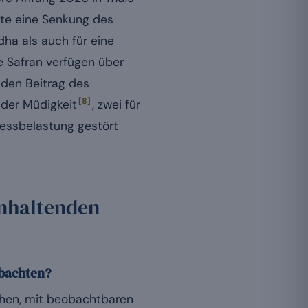
gte eine Senkung des
a als auch für eine
e Safran verfügen über
l den Beitrag des
[8]
 der Müdigkeit
, zwei für
ressbelastung gestört
anhaltenden
obachten?
ochen, mit beobachtbaren