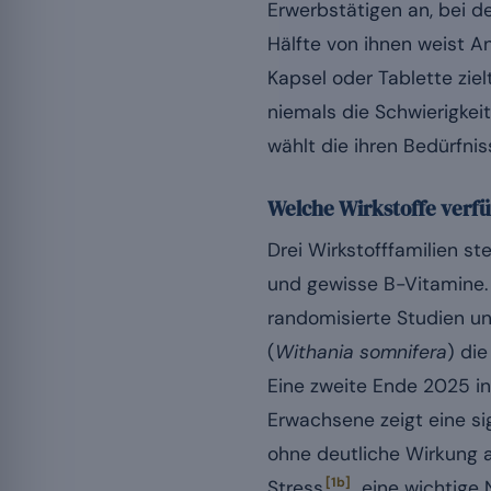
Erwerbstätigen an, bei d
Hälfte von ihnen weist A
Kapsel oder Tablette zie
niemals die Schwierigkei
wählt die ihren Bedürfni
Welche Wirkstoffe verfü
Drei Wirkstofffamilien s
und gewisse B-Vitamine.
randomisierte Studien un
(
Withania somnifera
) di
Eine zweite Ende 2025 i
Erwachsene zeigt eine si
ohne deutliche Wirkung
[1b]
Stress
, eine wichtige