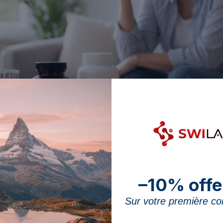
nd Erholung bleiben die Grundlage, auf der eine gezielte Kur bei chronisch
–10% offe
Sur votre première 
% der Erwerbstätigen an, bei der Arbeit Stress zu emp
samt für Statistik. In der Welt der
Nahrungsergänzungs