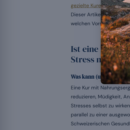
gezielte Kuren
an Persone
Dieser Artikel beschreibt
welchen Vorsichtsmass
Ist eine Kur m
Stress nützlich
Was kann (und was kann 
Eine Kur mit Nahrungser
reduzieren, Müdigkeit, A
Stresses selbst zu wirken
parallel zu einer ausge
Schweizerischen Gesundh