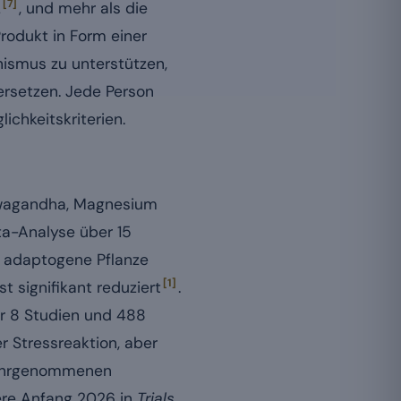
[7]
2
, und mehr als die
 Produkt in Form einer
nismus zu unterstützen,
ersetzen. Jede Person
chkeitskriterien.
shwagandha, Magnesium
ta-Analyse über 15
e adaptogene Pflanze
[1]
 signifikant reduziert
.
r 8 Studien und 488
r Stressreaktion, aber
wahrgenommenen
tere Anfang 2026 in
Trials