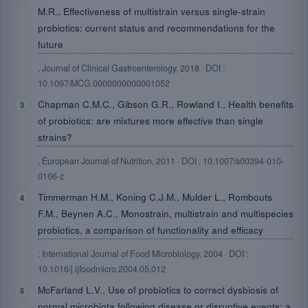
M.R., Effectiveness of multistrain versus single-strain
probiotics: current status and recommendations for the
future
, Journal of Clinical Gastroenterology, 2018 · DOI :
10.1097/MCG.0000000000001052
Chapman C.M.C., Gibson G.R., Rowland I., Health benefits
of probiotics: are mixtures more effective than single
strains?
, European Journal of Nutrition, 2011 · DOI : 10.1007/s00394-010-
0166-z
Timmerman H.M., Koning C.J.M., Mulder L., Rombouts
F.M., Beynen A.C., Monostrain, multistrain and multispecies
probiotics, a comparison of functionality and efficacy
: International Journal of Food Microbiology, 2004 · DOI :
10.1016/j.ijfoodmicro.2004.05.012
McFarland L.V., Use of probiotics to correct dysbiosis of
normal microbiota following disease or disruptive events: a