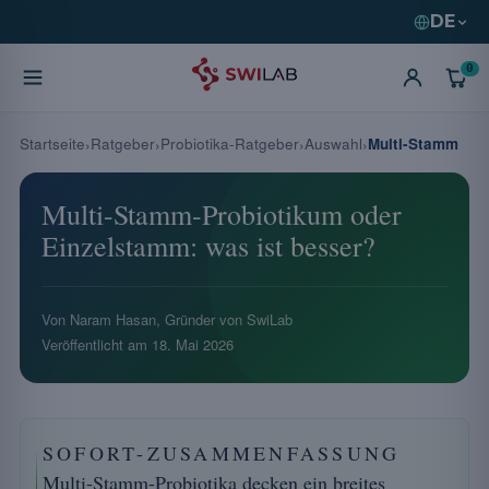
DE
0
Startseite
Ratgeber
Probiotika-Ratgeber
Auswahl
Multi-Stamm
Multi-Stamm-Probiotikum oder
Einzelstamm: was ist besser?
Von Naram Hasan, Gründer von SwiLab
Veröffentlicht am
18. Mai 2026
SOFORT-ZUSAMMENFASSUNG
Multi-Stamm-Probiotika decken ein breites