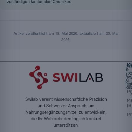
zuständigen kantonalen Chemiker.
Artikel veröffentlicht am
18. Mai 2026
, aktualisiert am
20. Mai
2026
.
K
Cop
©
20
Swi
Mu
All
Rig
W
Res
Pr
Swilab vereint wissenschaftliche Präzision
M
(B
und Schweizer Anspruch, um
Nahrungsergänzungsmittel zu entwickeln,
Pr
die Ihr Wohlbefinden täglich konkret
unterstützen.