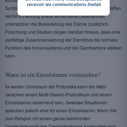
Kombination aus Probiotika und Präbiotika wird
recevoir les communications Swilab
Synbiotikum genannt. Eine an Gemüse und Ballaststoffen
reiche Ernährung sowie fermentierte Lebensmittel
unterstützen die Besiedelung des Darms zusätzlich.
Forschung und Studien zeigen darüber hinaus, dass eine
vielfältige Zusammensetzung der Darmflora die normale
Funktion des Immunsystems und die Darmbarriere stärken
kann.
Wann ist ein Einzelstamm vorzuziehen?
Im weiten Universum der Probiotika kann die Wahl
zwischen einem Multi-Stamm-Probiotikum und einem
Einzelstamm verwirrend sein. Gewisse Situationen
sprechen jedoch eher für einen Einzelstamm. Wenn Sie
zum Beispiel mit einem genau bestimmten
Ungleichgewicht des Darmmikrobioms konfrontiert sind,