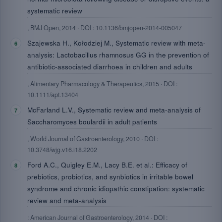
systematic review
, BMJ Open, 2014 · DOI : 10.1136/bmjopen-2014-005047
Szajewska H., Kołodziej M., Systematic review with meta-
analysis: Lactobacillus rhamnosus GG in the prevention of
antibiotic-associated diarrhoea in children and adults
, Alimentary Pharmacology & Therapeutics, 2015 · DOI :
10.1111/apt.13404
McFarland L.V., Systematic review and meta-analysis of
Saccharomyces boulardii in adult patients
, World Journal of Gastroenterology, 2010 · DOI :
10.3748/wjg.v16.i18.2202
Ford A.C., Quigley E.M., Lacy B.E. et al.: Efficacy of
prebiotics, probiotics, and synbiotics in irritable bowel
syndrome and chronic idiopathic constipation: systematic
review and meta-analysis
: American Journal of Gastroenterology, 2014 · DOI :