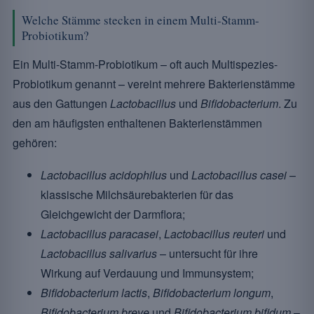
Welche Stämme stecken in einem Multi-Stamm-
Probiotikum?
Ein Multi-Stamm-Probiotikum – oft auch Multispezies-
Probiotikum genannt – vereint mehrere Bakterienstämme
aus den Gattungen
Lactobacillus
und
Bifidobacterium
. Zu
den am häufigsten enthaltenen Bakterienstämmen
gehören:
Lactobacillus acidophilus
und
Lactobacillus casei
–
klassische Milchsäurebakterien für das
Gleichgewicht der Darmflora;
Lactobacillus paracasei
,
Lactobacillus reuteri
und
Lactobacillus salivarius
– untersucht für ihre
Wirkung auf Verdauung und Immunsystem;
Bifidobacterium lactis
,
Bifidobacterium longum
,
Bifidobacterium breve
und
Bifidobacterium bifidum
–