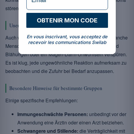
[9]
stören
.
OBTENIR MON CODE
Unerwünschte Wirkungen beobachten
En vous inscrivant, vous acceptez de
Auch wenn Nebenwirkungen selten sind, können manche
recevoir les communications Swilab
Menschen zu Beginn der Anwendung vorübergehend
Blähungen oder ein Magen-Darm-Unwohlsein verspüren.
Es ist klug, jede ungewöhnliche Reaktion aufmerksam zu
beobachten und die Zufuhr bei Bedarf anzupassen.
Besondere Hinweise für bestimmte Gruppen
Einige spezifische Empfehlungen:
Immungeschwächte Personen:
unbedingt vor der
Anwendung eine Ärztin oder einen Arzt beiziehen.
Schwangere und Stillende:
die Verträglichkeit mit