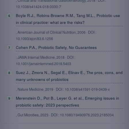
, Clinical and Translational Gastroenterology, 2018 · DOI :
10.1038/s41424-018-0030-7
Boyle R.J., Robins-Browne R.M., Tang M.L., Probiotic use
in clinical practice: what are the risks?
, American Journal of Clinical Nutrition, 2006 · DOI :
10.1093/ajcn/83.6.1256
Cohen P.A., Probiotic Safety, No Guarantees
: JAMA Internal Medicine, 2018 · DOI :
10.1001/jamainternmed.2018.5403
Suez J., Zmora N., Segal E., Elinav E., The pros, cons, and
many unknowns of probiotics
, Nature Medicine, 2019 · DOI : 10.1038/s41591-019-0439-x
Merenstein D., Pot B., Leyer G. et al., Emerging issues in
probiotic safety: 2023 perspectives
, Gut Microbes, 2023 · DOI : 10.1080/19490976.2023.2185034