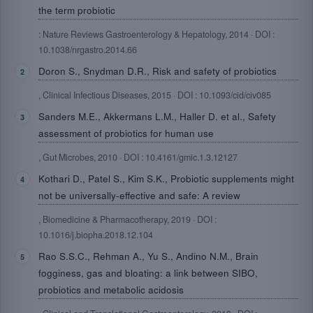
the term probiotic
: Nature Reviews Gastroenterology & Hepatology, 2014 · DOI :
10.1038/nrgastro.2014.66
Doron S., Snydman D.R., Risk and safety of probiotics
, Clinical Infectious Diseases, 2015 · DOI : 10.1093/cid/civ085
Sanders M.E., Akkermans L.M., Haller D. et al., Safety
assessment of probiotics for human use
, Gut Microbes, 2010 · DOI : 10.4161/gmic.1.3.12127
Kothari D., Patel S., Kim S.K., Probiotic supplements might
not be universally-effective and safe: A review
, Biomedicine & Pharmacotherapy, 2019 · DOI :
10.1016/j.biopha.2018.12.104
Rao S.S.C., Rehman A., Yu S., Andino N.M., Brain
fogginess, gas and bloating: a link between SIBO,
probiotics and metabolic acidosis