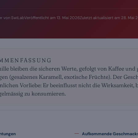
r von SwiLab
Veröffentlicht am
13. Mai 2026
Zuletzt aktualisiert am
28. Mai 
AMMENFASSUNG
lle bleiben die sicheren Werte, gefolgt von Kaffee und
n (gesalzenes Karamell, exotische Früchte). Der Gesch
nlichen Vorliebe: Er beeinflusst nicht die Wirksamkeit, 
egelmässig zu konsumieren.
htungen
Aufkommende Geschmacks