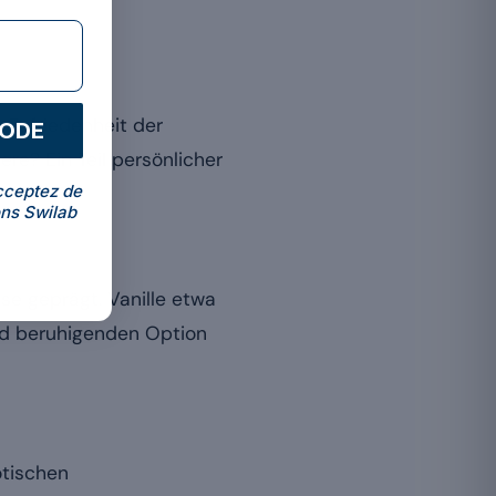
 Zufriedenheit der
CODE
e? Ein Teil persönlicher
cceptez de
ns Swilab
se geprägt. Vanille etwa
und beruhigenden Option
otischen