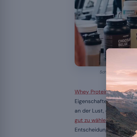
Schokolade und Vani
Whey Protein
ist ein aus
Eigenschaften und seine 
an der Lust, es dauerhaf
gut zu wählen
, indem si
Entscheidungen lenken.