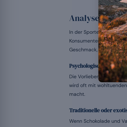
Analyse der be
In der Sporternährung sp
Konsumenten. Doch was m
Geschmack, ein Teil grun
Psychologische und kult
Die Vorlieben werden dur
wird oft mit wohltuenden
macht.
Traditionelle oder exo
Wenn Schokolade und Vani