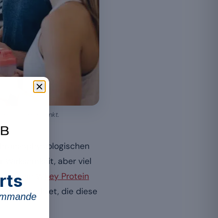
en Tag gerne trinkt.
nährungsphysiologischen
 Wirksamkeit, aber viel
rts
r, um
sein Whey Protein
en beleuchtet, die diese
commande