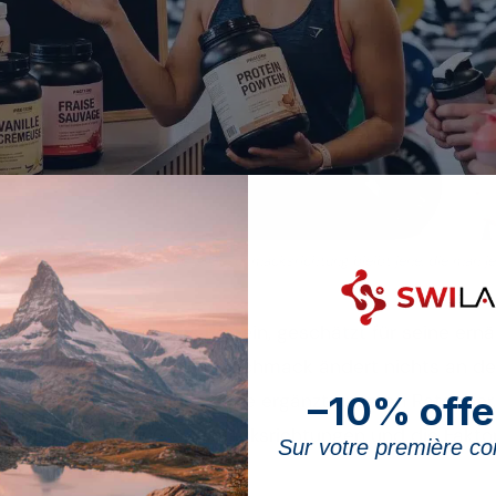
lle dominieren, doch die beste Geschmacksrichtung bleibt jene, die man jed
 der Milch gewonnenes Protein, geschätzt für seine er
leichte Aufnahme. Der Geschmack ändert nichts an der
–10% offe
t zu konsumieren. Diese Seite ergänzt unseren Ratgebe
e die beliebtesten Geschmacksrichtungen und die Faktor
Sur votre première 