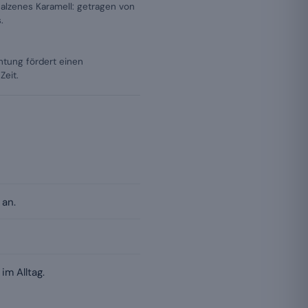
salzenes Karamell: getragen von
.
tung fördert einen
Zeit.
an.
im Alltag.