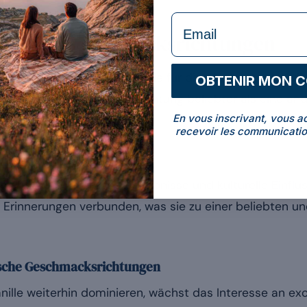
formulaire Email
liebten Geschmacksrichtungen
ielt der Geschmack eine Rolle für die Akzeptanz und die
OBTENIR MON 
acht eine Geschmacksrichtung beliebter als eine ander
En vous inscrivant, vous a
dlegende Trends.
recevoir les communicatio
urelle Faktoren
ch frühere Geschmackserlebnisse und kulturelle Einflüs
 Erinnerungen verbunden, was sie zu einer beliebten 
tische Geschmacksrichtungen
lle weiterhin dominieren, wächst das Interesse an ex