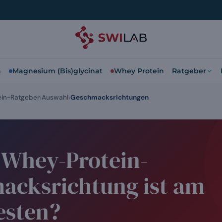
a
Magnesium (Bis)glycinat
Whey Protein
Ratgeber
in-Ratgeber
Auswahl
Geschmacksrichtungen
 Whey-Protein-
acksrichtung ist am
esten?