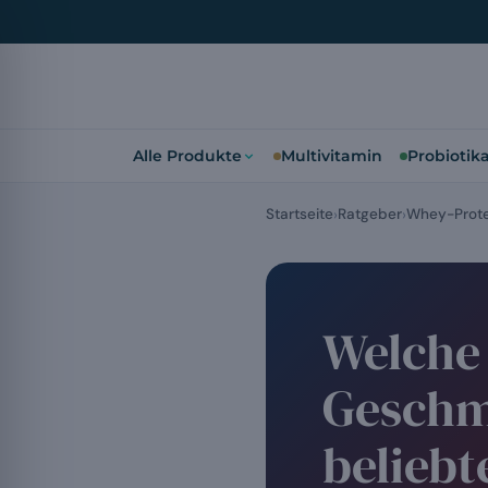
Alle Produkte
Multivitamin
Probiotik
Startseite
Ratgeber
Whey-Prote
Welche
Geschm
beliebt