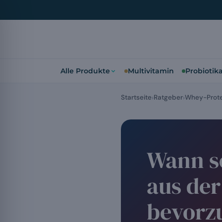
Alle Produkte
Multivitamin
Probiotik
Startseite
Ratgeber
Whey-Prote
Wann s
aus der
bevorz