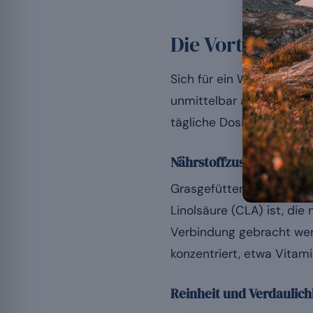
Die Vorteile e
Sich für ein Whey aus de
unmittelbar aus der natür
tägliche Dosis bezogen zu
Nährstoffzusammenset
Grasgefütterte Kühe geb
Linolsäure (CLA) ist, di
Verbindung gebracht we
konzentriert, etwa Vitam
Reinheit und Verdaulich