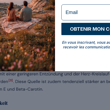
formulaire Email
ines Wheys aus Weidemilch
r Milch grasgefütterter Kühe zu entscheiden, bringt mes
OBTENIR MON 
lichen Ernährung der Tiere folgen. Diese Vorteile sind a
En vous inscrivant, vous a
 relativieren.
recevoir les communicatio
zung
en eine Milch, die etwas reicher an Omega-3-Fettsäure
e mit einer geringeren Entzündung und der Herz-Kreislau
[3]
rden
. Diese Quelle ist zudem tendenziell stärker an
in E und Beta-Carotin.
keit