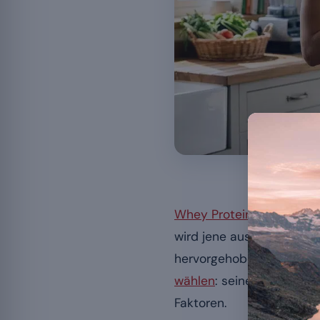
Whey aus Weide
Whey Protein
, oder Molk
wird jene aus der Milch 
hervorgehoben. Diese Sei
wählen
: seine tatsächlic
Faktoren.