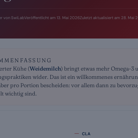
r von SwiLab
Veröffentlicht am
13. Mai 2026
Zuletzt aktualisiert am
28. Mai 
AMMENFASSUNG
erter Kühe (
Weidemilch
) bringt etwas mehr Omega-3 
ngspraktiken wider. Das ist ein willkommenes ernähru
 aber pro Portion bescheiden: vor allem dann zu bevorz
 wichtig sind.
CLA