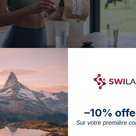
milch bietet ein leichtes ernährungsphysiologisches Plus und eine nachhal
enprotein, wird oft als hochwertige Proteinquelle gewäh
grasgefütterter Kühe wegen ihres etwas reicheren Omeg
–10% offe
te vertieft dieses Kriterium aus unserem Ratgeber, um
hen Vorteile, die Situationen, in denen es sinnvoll ist,
Sur votre première 