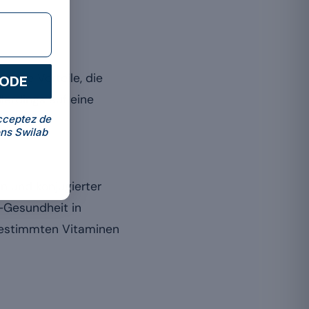
sbare Vorteile, die
CODE
llerdings auf eine
cceptez de
ns Swilab
n und konjugierter
f-Gesundheit in
 bestimmten Vitaminen