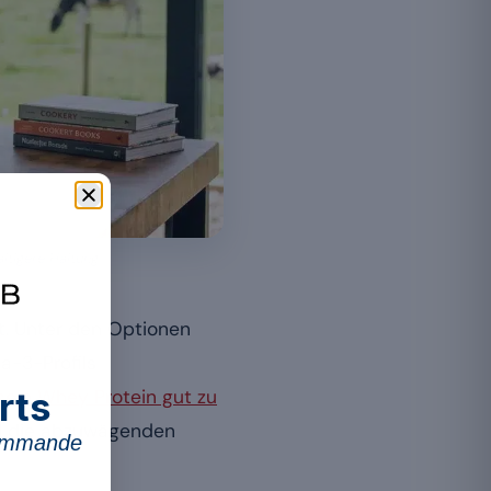
tigere Haltung.
lt. Unter den Optionen
a-3-Profils
rts
sein Whey Protein gut zu
 und die abzuwägenden
commande