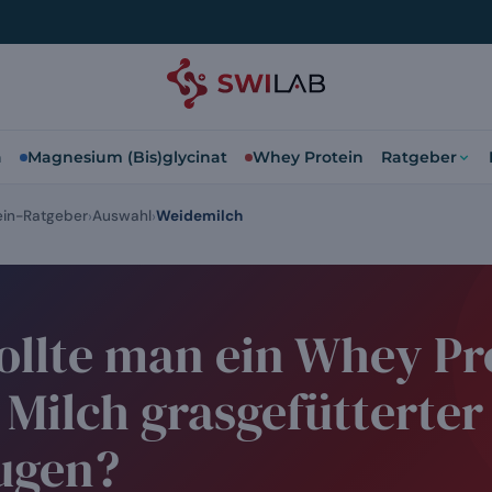
a
Magnesium (Bis)glycinat
Whey Protein
Ratgeber
in-Ratgeber
Auswahl
Weidemilch
ollte man ein Whey Pr
 Milch grasgefütterte
ugen?