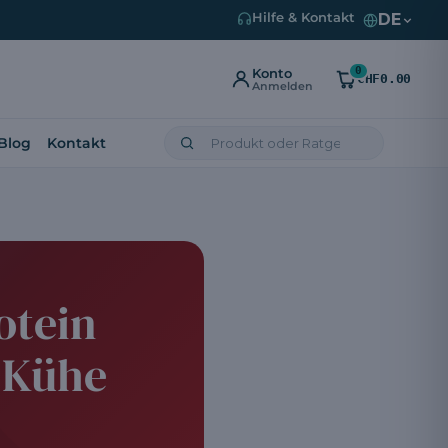
DE
Hilfe & Kontakt
0
Konto
CHF0.00
Anmelden
Blog
Kontakt
otein
r Kühe