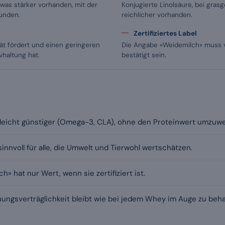
twas stärker vorhanden, mit der
Konjugierte Linolsäure, bei gras
unden.
reichlicher vorhanden.
Zertifiziertes Label
tät fördert und einen geringeren
Die Angabe «Weidemilch» muss v
vhaltung hat.
bestätigt sein.
st leicht günstiger (Omega-3, CLA), ohne den Proteinwert umzuwe
sinnvoll für alle, die Umwelt und Tierwohl wertschätzen.
» hat nur Wert, wenn sie zertifiziert ist.
uungsverträglichkeit bleibt wie bei jedem Whey im Auge zu beha