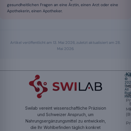
gesundheitlichen Fragen an eine Ärztin, einen Arzt oder eine
Apothekerin, einen Apotheker.
Artikel veröffentlicht am
13. Mai 2026
, zuletzt aktualisiert am
28.
Mai 2026
.
K
Cop
©
20
Swi
Mu
All
Rig
W
Res
Pr
Swilab vereint wissenschaftliche Präzision
M
(B
und Schweizer Anspruch, um
Nahrungsergänzungsmittel zu entwickeln,
Pr
die Ihr Wohlbefinden täglich konkret