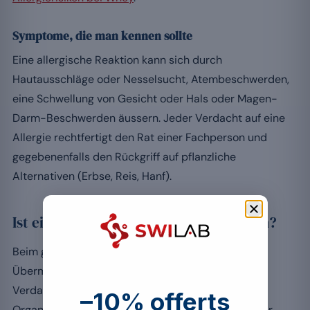
Symptome, die man kennen sollte
Eine allergische Reaktion kann sich durch
Hautausschläge oder Nesselsucht, Atembeschwerden,
eine Schwellung von Gesicht oder Hals oder Magen-
Darm-Beschwerden äussern. Jeder Verdacht auf eine
Allergie rechtfertigt den Rat einer Fachperson und
gegebenenfalls den Rückgriff auf pflanzliche
Alternativen (Erbse, Reis, Hanf).
Ist ein übermässiger Konsum gefährlich?
Beim gesunden Erwachsenen äussert sich ein
Übermass an Whey vor allem in
Verdauungsbeschwerden, nicht in einer
–10% offerts
Organschädigung. Die Nuancen werden auf unserer