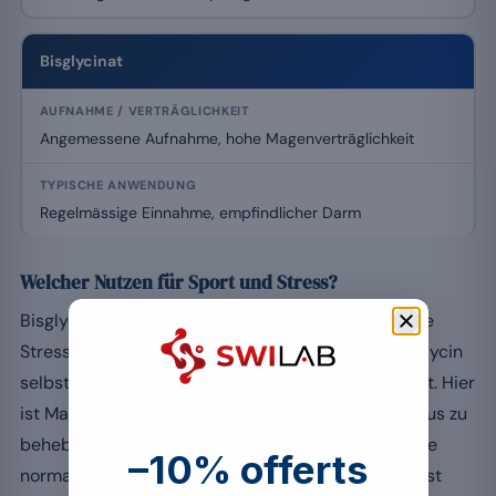
Bisglycinat
Angemessene Aufnahme, hohe Magenverträglichkeit
Regelmässige Einnahme, empfindlicher Darm
Welcher Nutzen für Sport und Stress?
Bisglycinat wird oft für die Muskelerholung oder die
Stressbewältigung hervorgehoben, zum Teil weil Glycin
selbst beruhigende, untersuchte Eigenschaften hat. Hier
ist Mass zu halten: Einen niedrigen Magnesiumstatus zu
beheben, kann das nervliche Gleichgewicht und die
–10% offerts
normale Muskelfunktion stützen, doch keine Form ist