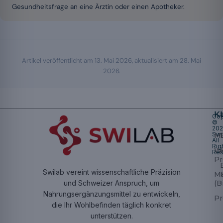
Gesundheitsfrage an eine Ärztin oder einen Apotheker.
Artikel veröffentlicht am
13. Mai 2026
, aktualisiert am
28. Mai
2026
.
K
Cop
©
20
Swi
Mu
All
Rig
W
Res
Pr
Swilab vereint wissenschaftliche Präzision
M
(B
und Schweizer Anspruch, um
Nahrungsergänzungsmittel zu entwickeln,
Pr
die Ihr Wohlbefinden täglich konkret
unterstützen.