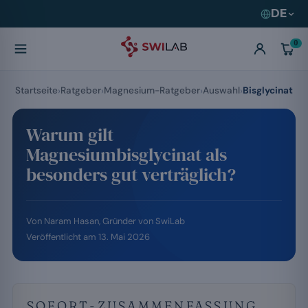
DE
0
Startseite
Ratgeber
Magnesium-Ratgeber
Auswahl
Bisglycinat
Warum gilt
Magnesiumbisglycinat als
besonders gut verträglich?
Von
Naram Hasan
, Gründer von SwiLab
Veröffentlicht am
13. Mai 2026
SOFORT-ZUSAMMENFASSUNG