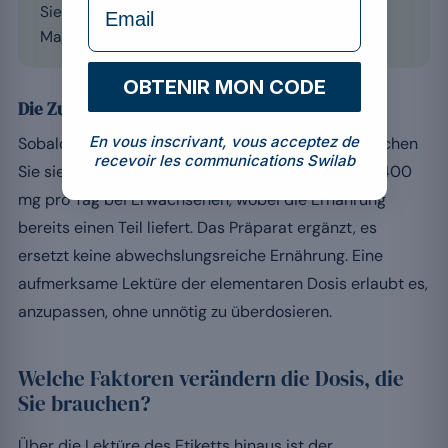
Sie Produkte, die den Gehalt an elementarem
Magnesium und das % der NRV klar ausweisen.
OBTENIR MON CODE
Die Zufuhr im Verhältnis zum Bedarf einordnen
En vous inscrivant, vous acceptez de
Sobald die elementare Dosis bestimmt ist, vergleichen
recevoir les communications Swilab
Sie sie mit dem Referenzbedarf von rund 300 bis 400
mg pro Tag bei Erwachsenen, wobei die Ernährung
bereits einen Teil liefert. Das Präparat ergänzt, es
ersetzt keine abwechslungsreiche Ernährung. Eine
aufmerksame Lektüre der elementaren Dosis erlaubt es,
anzupassen, ohne unnötig zu überdosieren.
Welche Faktoren verändern die Dosis, die
Sie brauchen?
Über die Lektüre des Etiketts hinaus ist der