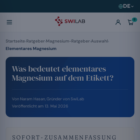
DE
0
Startseite
Ratgeber
Magnesium-Ratgeber
Auswahl
Elementares Magnesium
Was bedeutet elementares
Magnesium auf dem Etikett?
Von
Naram Hasan
, Gründer von SwiLab
Veröffentlicht am
13. Mai 2026
SOFORT-ZUSAMMENFASSUNG