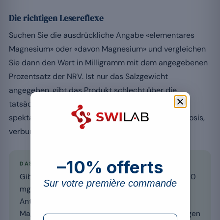
Die richtigen Lesereflexe
Suchen Sie die ausdrückliche Angabe «elementares
Magnesium» oder «davon Magnesium» und vergleichen
Sie dann den Wert in Milligramm mit dem angegebenen
Prozentsatz der NRV. Ist nur das Salzgewicht
angegeben, gibt das Produkt schlecht über die
tatsächliche Zufuhr Auskunft. Hüten Sie sich vor
spektakulären Angaben: Es zählt die elementare Dosis,
verbunden mit der Aufnahmequalität der Form.
–10% offerts
DAS WICHTIGSTE
Gibt das Etikett nur das Salzgewicht an (z. B. «500
Sur votre première commande
mg Magnesiumoxid»), ohne den elementaren
Anteil zu nennen, wissen Sie nicht, wie viel
Magnesium Sie tatsächlich aufnehmen. Bevorzugen
formulaire Email