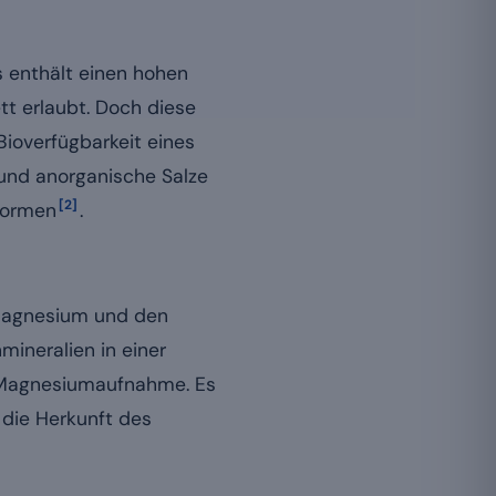
s enthält einen hohen
t erlaubt. Doch diese
Bioverfügbarkeit eines
und anorganische Salze
[2]
 Formen
.
magnesium und den
ineralien in einer
 Magnesiumaufnahme. Es
t die Herkunft des