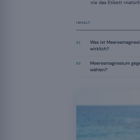
nie das Etikett «natürli
INHALT
Was ist Meeresmagnesi
01
wirklich?
Meeresmagnesium gege
03
wählen?