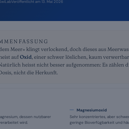
 SwiLab
Veröffentlicht am
13. Mai 2026
AMMENFASSUNG
dem Meer» klingt verlockend, doch dieses aus Meerwa
eist auf
Oxid
, einer schwer löslichen, kaum verwertba
atürlich heisst nicht besser aufgenommen: Es zählen 
osis, nicht die Herkunft.
Magnesiumoxid
gnesium, dessen nutzbarer
Sehr konzentriertes, aber schwer
erarbeitet wird.
geringe Bioverfügbarkeit und hä