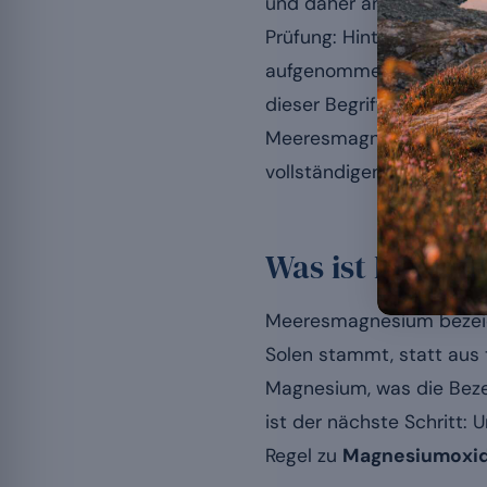
und daher angeblich bess
Prüfung: Hinter dem Mee
aufgenommenen Formen.
dieser Begriff tatsächli
Meeresmagnesium dann eh
vollständigen Magnesium
Was ist Meeres
Meeresmagnesium bezeic
Solen stammt, statt aus 
Magnesium, was die Bezei
ist der nächste Schritt: 
Regel zu
Magnesiumoxi