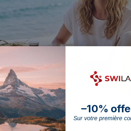
wasser gewonnen, doch seine nutzbare Form ist meist Oxid: Eine natürlic
Aufnahme.
–10% offe
Sur votre première 
ls «natürliche» Form von
Magnesium
präsentiert, aus