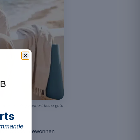
he Herkunft garantiert keine gute
rts
commande
 Meerwasser gewonnen