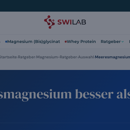
a
Magnesium (Bis)glycinat
Whey Protein
Ratgeber
Startseite
Ratgeber
Magnesium-Ratgeber
Auswahl
Meeresmagnesiu
esmagnesium besser al