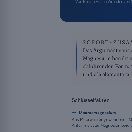
Von
Naram Hasan
, Gründer von
SOFORT-ZUS
Das Argument «aus 
Magnesium beruht m
abführenden Form. N
und die elementare D
Schlüsselfakten
Meeresmagnesium
Aus Meerwasser gewonnenes Ma
Anteil meist zu Magnesiumoxid v