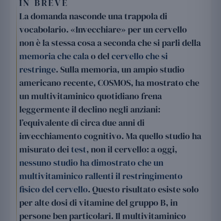
IN BREVE
La domanda nasconde una trappola di
vocabolario. «Invecchiare» per un cervello
non è la stessa cosa a seconda che si parli della
memoria che cala
o del
cervello che si
restringe
. Sulla memoria, un ampio studio
americano recente, COSMOS, ha mostrato che
un multivitaminico quotidiano frena
leggermente il declino negli anziani:
l’equivalente di circa due anni di
invecchiamento cognitivo. Ma quello studio ha
misurato dei
test
, non il cervello: a oggi,
nessuno studio ha dimostrato che un
multivitaminico rallenti il restringimento
fisico del cervello
. Questo risultato esiste solo
per alte dosi di vitamine del gruppo B, in
persone ben particolari. Il multivitaminico