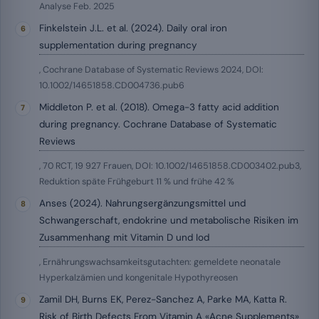
Analyse Feb. 2025
Finkelstein J.L. et al. (2024). Daily oral iron
supplementation during pregnancy
, Cochrane Database of Systematic Reviews 2024, DOI:
10.1002/14651858.CD004736.pub6
Middleton P. et al. (2018). Omega-3 fatty acid addition
during pregnancy. Cochrane Database of Systematic
Reviews
, 70 RCT, 19 927 Frauen, DOI: 10.1002/14651858.CD003402.pub3,
Reduktion späte Frühgeburt 11 % und frühe 42 %
Anses (2024). Nahrungsergänzungsmittel und
Schwangerschaft, endokrine und metabolische Risiken im
Zusammenhang mit Vitamin D und Iod
, Ernährungswachsamkeitsgutachten: gemeldete neonatale
Hyperkalzämien und kongenitale Hypothyreosen
Zamil DH, Burns EK, Perez-Sanchez A, Parke MA, Katta R.
Risk of Birth Defects From Vitamin A «Acne Supplements»