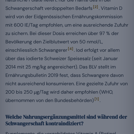
[2]
Schwangerschaft verdoppelten Bedarfs
. Vitamin D
wird von der Eidgenössischen Ernährungskommission
mit 600 IE/Tag empfohlen, um eine ausreichende Zufuhr
zu sichern. Bei dieser Dosis erreichen über 97 % der
Bevölkerung den Zielblutwert von 50 nmol/L,
[4]
einschliesslich Schwangerer
. Iod erfolgt vor allem
über das iodierte Schweizer Speisesalz (seit Januar
2014 mit 25 mg/kg angereichert). Das BLV stellt im
Ernährungsbulletin 2019 fest, dass Schwangere davon
nicht ausreichend konsumieren. Eine gezielte Zufuhr von
200 bis 250 µg/Tag wird daher empfohlen (WHO,
[1]
übernommen von den Bundesbehörden)
.
Welche Nahrungsergänzungsmittel sind während der
Schwangerschaft kontraindiziert?
Supplemente, die vorgebildetes Vitamin A (Retinol,