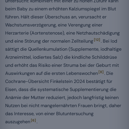
untersucht: kombiniert mit einer zu hohen Zufuhr kann
beim Baby zu einem erhöhten Kalziumspiegel im Blut
führen. Hält dieser Überschuss an, verursacht er
Wachstumsverzögerung, eine Verengung einer
Herzarterie (Aortenstenose), eine Netzhautschädigung
[12]
und eine Störung der normalen Zellteilung
. Bei Iod
sättigt die Quellenkumulation (Supplemente, iodhaltige
Arzneimittel, iodiertes Salz) die kindliche Schilddrüse
und erhöht das Risiko einer Struma bei der Geburt mit
[8]
Auswirkungen auf die ersten Lebenswochen
. Die
Cochrane-Übersicht Finkelstein 2024 bestätigt für
Eisen, dass die systematische Supplementierung die
Anämie der Mutter reduziert, jedoch langfristig keinen
Nutzen bei nicht mangelernährten Frauen bringt, daher
das Interesse, von einer Blutuntersuchung
[6]
auszugehen
.