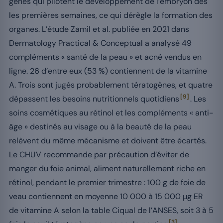
gènes qui pilotent le développement de l’embryon dès
les premières semaines, ce qui dérègle la formation des
organes. L’étude Zamil et al. publiée en 2021 dans
Dermatology Practical & Conceptual a analysé 49
compléments « santé de la peau » et acné vendus en
ligne. 26 d’entre eux (53 %) contiennent de la vitamine
A. Trois sont jugés probablement tératogènes, et quatre
[9]
dépassent les besoins nutritionnels quotidiens
. Les
soins cosmétiques au rétinol et les compléments « anti-
âge » destinés au visage ou à la beauté de la peau
relèvent du même mécanisme et doivent être écartés.
Le CHUV recommande par précaution d’éviter de
manger du foie animal, aliment naturellement riche en
rétinol, pendant le premier trimestre : 100 g de foie de
veau contiennent en moyenne 10 000 à 15 000 µg ER
de vitamine A selon la table Ciqual de l’ANSES, soit 3 à 5
[3]