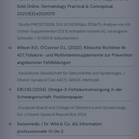
Sold Online. Dermatology Practical & Conceptual.
2021;11(3):e2021075
, Studie PMC8172008, DOI 10.5826/dpc.1103a75, Analyse von 49
Online-Supplementen (53 % enthalten Vitamin A); teratogene
Schwelle > 10 000 IE dokumentiert
Wilson R.D., O’Connor D.L. (2022). Klinische Richtlinie Nr.
427, Folsäure- und Multivitaminsupplemente zur Prävention
angeborener Fehlbildungen
, Kanadische Gesellschaft für Geburtshilfe und Gynäkologie, J
Obstet Gynaecol Can 44(7), GRADE-Methodik
EBCOG (2024). Omega-3-Fettsäureversorgung in der
Schwangerschaft, Positionspapier
, European Board and College of Obstetrics and Gynaecology:
Eur J Obstet Gynecol Reprod Biol 2024
Swissmedic / Dr. Wild & Co. AG, Information
professionnelle Vi-De 3