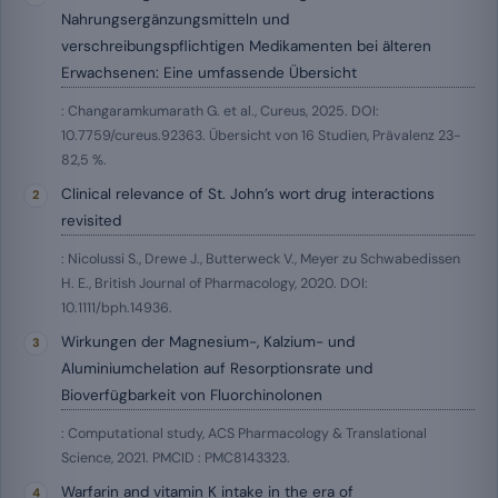
Nahrungsergänzungsmitteln und
verschreibungspflichtigen Medikamenten bei älteren
Erwachsenen: Eine umfassende Übersicht
: Changaramkumarath G. et al., Cureus, 2025. DOI:
10.7759/cureus.92363. Übersicht von 16 Studien, Prävalenz 23-
82,5 %.
Clinical relevance of St. John’s wort drug interactions
revisited
: Nicolussi S., Drewe J., Butterweck V., Meyer zu Schwabedissen
H. E., British Journal of Pharmacology, 2020. DOI:
10.1111/bph.14936.
Wirkungen der Magnesium-, Kalzium- und
Aluminiumchelation auf Resorptionsrate und
Bioverfügbarkeit von Fluorchinolonen
: Computational study, ACS Pharmacology & Translational
Science, 2021. PMCID : PMC8143323.
Warfarin and vitamin K intake in the era of