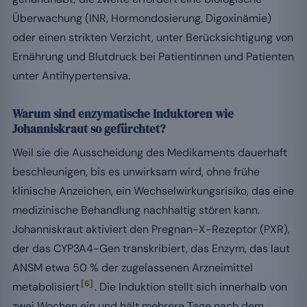
Überwachung (INR, Hormondosierung, Digoxinämie)
oder einen strikten Verzicht, unter Berücksichtigung von
Ernährung und Blutdruck bei Patientinnen und Patienten
unter Antihypertensiva.
Warum sind enzymatische Induktoren wie
Johanniskraut so gefürchtet?
Weil sie die Ausscheidung des Medikaments dauerhaft
beschleunigen, bis es unwirksam wird, ohne frühe
klinische Anzeichen, ein Wechselwirkungsrisiko, das eine
medizinische Behandlung nachhaltig stören kann.
Johanniskraut aktiviert den Pregnan-X-Rezeptor (PXR),
der das CYP3A4-Gen transkribiert, das Enzym, das laut
ANSM etwa 50 % der zugelassenen Arzneimittel
[6]
metabolisiert
. Die Induktion stellt sich innerhalb von
zwei Wochen ein und hält mehrere Tage nach dem