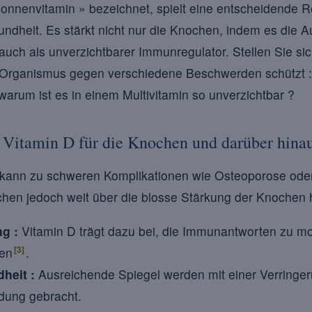
 Sonnenvitamin » bezeichnet, spielt eine entscheidende Ro
ndheit. Es stärkt nicht nur die Knochen, indem es die
t auch als unverzichtbarer Immunregulator. Stellen Sie si
n Organismus gegen verschiedene Beschwerden schützt :
warum ist es in einem Multivitamin so unverzichtbar ?
Vitamin D für die Knochen und darüber hina
kann zu schweren Komplikationen wie Osteoporose oder 
ichen jedoch weit über die blosse Stärkung der Knochen 
g :
Vitamin D trägt dazu bei, die Immunantworten zu mo
[3]
ken
.
heit :
Ausreichende Spiegel werden mit einer Verringer
dung gebracht.