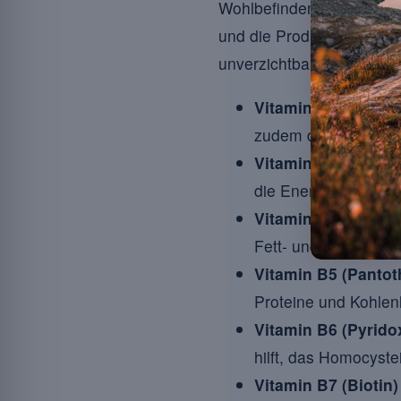
Wohlbefindens. Sie sind 
und die Produktion roter
unverzichtbar sind ? Hier 
Vitamin B1 (Thiami
zudem die Muskel- u
Vitamin B2 (Ribofla
die Energie aus der
Vitamin B3 (Niacin)
Fett- und Kohlenhydr
Vitamin B5 (Pantot
Proteine und Kohlen
Vitamin B6 (Pyrido
hilft, das Homocystei
Vitamin B7 (Biotin)