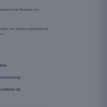
lisieren freie Radikale und
dantien und verdauungsfördernde
ur.
heit.
einstrahlung.
unktionen ab.