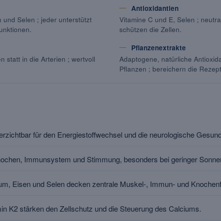
Antioxidantien
 und Selen ; jeder unterstützt
Vitamine C und E, Selen ; neutra
unktionen.
schützen die Zellen.
Pflanzenextrakte
statt in die Arterien ; wertvoll
Adaptogene, natürliche Antioxi
Pflanzen ; bereichern die Rezept
erzichtbar für den Energiestoffwechsel und die neurologische Gesund
Knochen, Immunsystem und Stimmung, besonders bei geringer Sonnen
um, Eisen und Selen decken zentrale Muskel-, Immun- und Knochenf
min K2 stärken den Zellschutz und die Steuerung des Calciums.