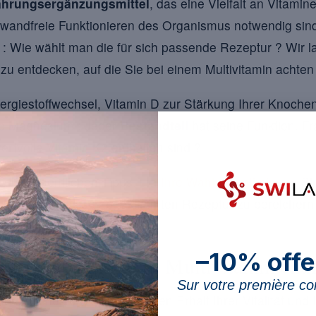
hrungsergänzungsmittel
, das eine Vielfalt an Vitamin
 einwandfreie Funktionieren des Organismus notwendig sin
 Wie wählt man die für sich passende Rezeptur ? Wir la
 zu entdecken, auf die Sie bei einem Multivitamin achten 
ergiestoffwechsel, Vitamin D zur Stärkung Ihrer Knoche
ie Magnesium : Jeder
Bestandteil
hat seine Funktion. Fr
ertvolle Vitamin K2 enthalten sind ?
die wesentlichen Tipps, um
Ihre Wahl zu optimieren
. Si
fischen Bedürfnisse abgestimmten Rezeptur zu bereichern
–10% offe
e sollten in Ihrem Multivitamin enth
Sur votre première 
ne entscheidende Rolle für den Erhalt Ihrer Vitalität und