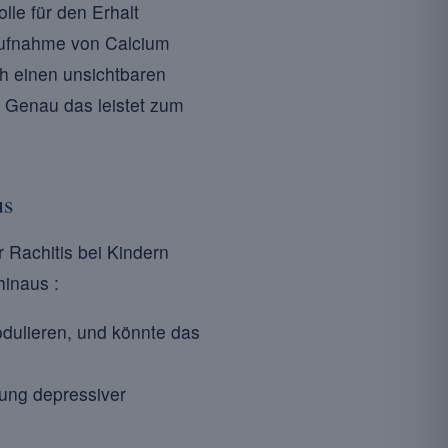
lle für den Erhalt
 Aufnahme von Calcium
ch einen unsichtbaren
 Genau das leistet zum
us
Rachitis bei Kindern
hinaus :
dulieren, und könnte das
ung depressiver