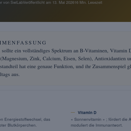
r von SwiLab
Veröffentlicht am
13. Mai 2026
16 Min. Lesezeit
MMENFASSUNG
n
sollte ein vollständiges Spektrum an B-Vitaminen, Vitamin 
 (Magnesium, Zink, Calcium, Eisen, Selen), Antioxidantien u
standteil hat eine genaue Funktion, und ihr Zusammenspiel gl
ltags aus.
Vitamin D
en Energiestoffwechsel, das
« Sonnenvitamin » ; fördert die
oter Blutkörperchen.
moduliert die Immunantwort.