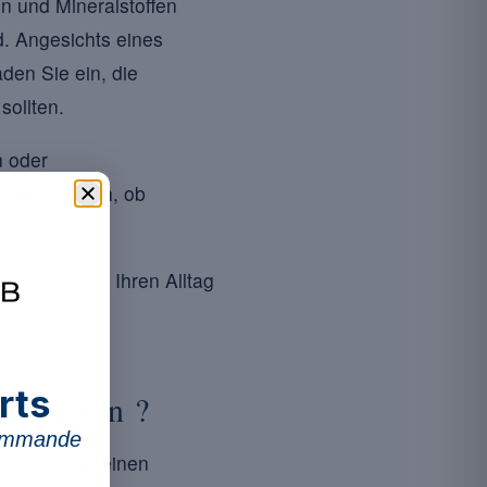
en und Mineralstoffen
d. Angesichts eines
den Sie ein, die
sollten.
n oder
agen Sie sich, ob
nd Sie bereit, Ihren Alltag
 ?
rts
alten sein ?
commande
 Ihres allgemeinen