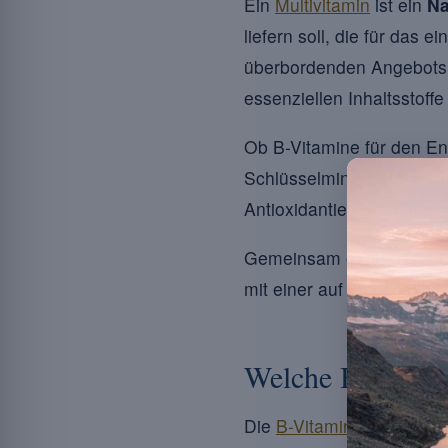
Ein
Multivitamin
ist ein
Na
liefern soll, die für das
überbordenden Angebots :
essenziellen Inhaltsstoffe
Ob B-Vitamine für den En
Schlüsselmineralstoffe w
Antioxidantien oder das w
Gemeinsam erkunden wir 
mit einer auf Ihre spezi
Welche B-Vitamin
Die
B-Vitamine
spielen ei