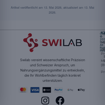
Artikel veröffentlicht am
13. Mai 2026
, aktualisiert am
13. Mai
2026
.
K
Cop
©
20
Swi
Mu
All
Rig
W
Res
Pr
Swilab vereint wissenschaftliche Präzision
M
(B
und Schweizer Anspruch, um
Nahrungsergänzungsmittel zu entwickeln,
Pr
die Ihr Wohlbefinden täglich konkret
unterstützen.