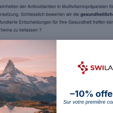
einheiten der Antioxidantien in Multivitaminpräparaten f
setzung. Schliesslich bewerten wir die
gesundheitlich
 fundierte Entscheidungen für Ihre Gesundheit treffen kö
Thema zu befassen ?
n Antioxidantien in Multivitaminprä
ne entscheidende Rolle für den Erhalt unserer Zellgesu
ormel so wichtig ? Freie Radikale, jene instabilen Molekü
oder von Umweltfaktoren wie der Umweltverschmutzung 
Zellen verursachen. Hier kommen die Antioxidantien ins 
–10% offe
d begrenzen so den oxidativen Stress und seine schädlic
Sur votre première 
en sollten in Ihrer Multivitamin enthalten se