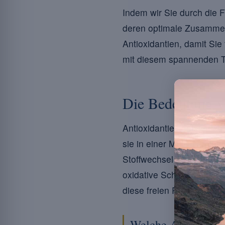
Indem wir Sie durch die F
deren optimale Zusammen
Antioxidantien, damit Sie
mit diesem spannenden 
Die Bedeutung vo
Antioxidantien spielen ei
sie in einer Multivitaminf
Stoffwechsel entstehen 
oxidative Schäden an den 
diese freien Radikale un
Welche Antioxidanti