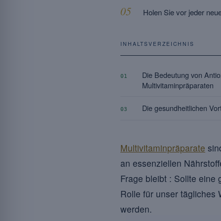
Holen Sie vor jeder neu
INHALTSVERZEICHNIS
Die Bedeutung von Antiox
01
Multivitaminpräparaten
Die gesundheitlichen Vort
03
Multivitaminpräparate
si
an essenziellen Nährstoff
Frage bleibt : Sollte eine
Rolle für unser tägliche
werden.