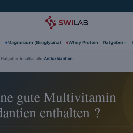
a
Magnesium (Bis)glycinat
Whey Protein
Ratgeber
n-Ratgeber
Inhaltsstoffe
Antioxidantien
ine gute Multivitamin
antien enthalten ?