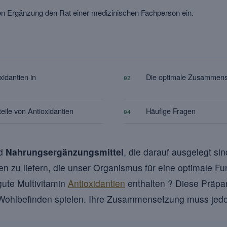
en Ergänzung den Rat einer medizinischen Fachperson ein.
idantien in
Die optimale Zusammense
02
eile von Antioxidantien
Häufige Fragen
04
nd
Nahrungsergänzungsmittel
, die darauf ausgelegt sind
en zu liefern, die unser Organismus für eine optimale Fu
 gute Multivitamin
Antioxidantien
enthalten ? Diese Präpar
s Wohlbefinden spielen. Ihre Zusammensetzung muss jed