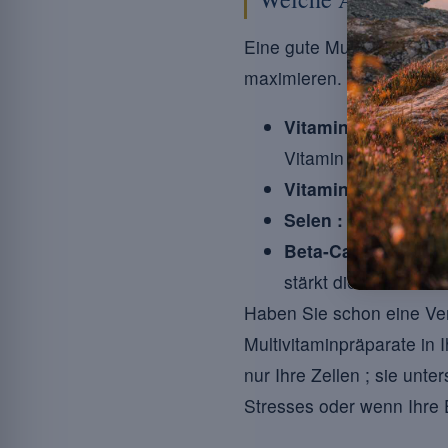
Eine gute Multivitamin sol
maximieren. Hier die am
Vitamin C :
bekannt 
Vitamin E zu regener
Vitamin E :
schützt 
Selen :
ein Spurenel
Beta-Carotin :
als V
stärkt die Immunabw
Haben Sie schon eine Ver
Multivitaminpräparate in
nur Ihre Zellen ; sie unt
Stresses oder wenn Ihre