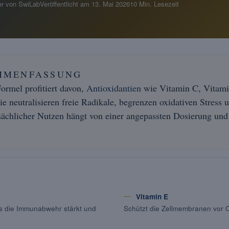
r von SwiLab
Veröffentlicht am
13. Mai 2026
10 Min. Lesezeit
MMENFASSUNG
Formel profitiert davon,
Antioxidantien
wie Vitamin C, Vitami
ie neutralisieren freie Radikale, begrenzen oxidativen Stress 
ächlicher Nutzen hängt von einer angepassten Dosierung und 
Vitamin E
as die Immunabwehr stärkt und
Schützt die Zellmembranen vor O