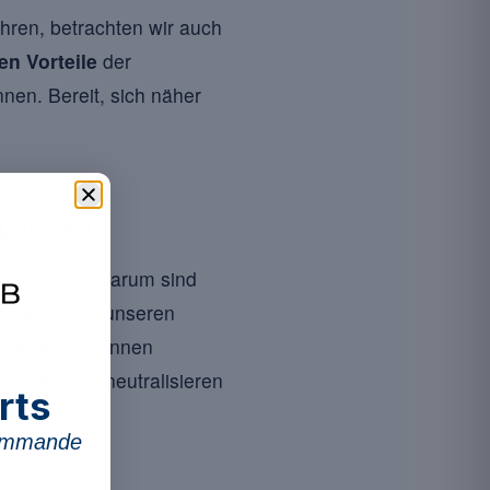
ühren, betrachten wir auch
en Vorteile
der
nnen. Bereit, sich näher
paraten
ndheit. Doch warum sind
le, die durch unseren
herrühren, können
Spiel : Sie neutralisieren
rts
hen Folgen.
commande
in ?