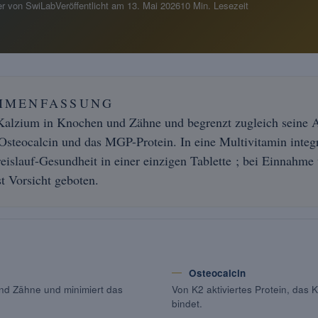
r von SwiLab
Veröffentlicht am
13. Mai 2026
10 Min. Lesezeit
MMENFASSUNG
Kalzium in Knochen und Zähne und begrenzt zugleich seine 
 Osteocalcin und das MGP-Protein. In eine Multivitamin integri
islauf-Gesundheit in einer einzigen Tablette ; bei Einnahme
 Vorsicht geboten.
Osteocalcin
nd Zähne und minimiert das
Von K2 aktiviertes Protein, das
bindet.