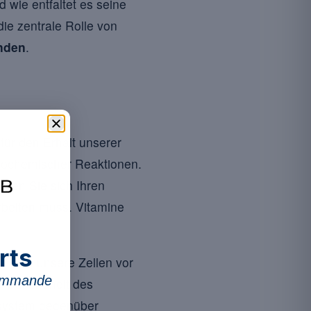
 wie entfaltet es seine
ie zentrale Rolle von
nden
.
 für den Erhalt unserer
biochemischer Reaktionen.
llen Sie sich Ihren
rbeiten muss. Vitamine
rts
 hilft, unsere Zellen vor
commande
ie Gesundheit des
nsystem gegenüber