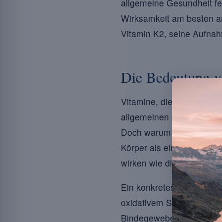
allgemeine Gesundheit fes
Wirksamkeit am besten an 
Vitamin K2, seine Aufna
Die Bedeutung v
Vitamine, diese
essenzie
allgemeinen Gesundheit. 
Doch warum sollte man di
Körper als eine komplexe
wirken wie die Zahnräder,
Ein konkretes Beispiel :
V
oxidativem Stress zu sch
Bindegewebes und die Wu