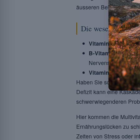
äusseren Belastungen we
Die wesentlichen F
Vitamin A :
entschei
B-Vitamine :
beteili
Nervensystems.
Vitamin D :
erleicht
Haben Sie schon über die
Defizit kann eine Kaskad
schwerwiegenderen Probl
Hier kommen die Multivita
Ernährungslücken zu schl
Zeiten von Stress oder in