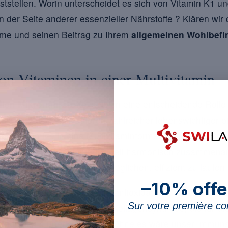
tstellen. Worin unterscheidet es sich von Vitamin K1 und
der Seite anderer essenzieller Nährstoffe ? Klären wir d
hme und seinen Beitrag zu Ihrem
allgemeinen Wohlbefi
on Vitaminen in einer Multivitamin
llen Mikronährstoffe
, spielen eine entscheidende Rolle
Sie sind die Katalysatoren zahlreicher lebenswichtiger 
ese Vitamine in eine Multivitaminformel aufnehmen ? Ste
 Maschine vor, in der jedes Teil harmonisch zusammena
 die es dieser Maschine ermöglichen, effizient zu laufen.
–10% offe
itamin C
, bekannt für seine antioxidativen Eigenschaften,
Sur votre première 
ützen. Es fördert zudem die Kollagensynthese, die für d
ndheilung unerlässlich ist. Ohne es wäre unser Immu