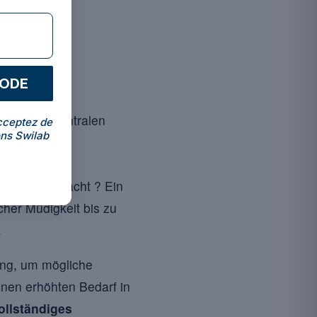
CODE
n Haut.
ktion des zentralen
cceptez de
ns Swilab
t bei.
fen nachgedacht ? Ein
cher Müdigkeit bis zu
.
sung, um mögliche
inen erhöhten Bedarf in
ollständiges