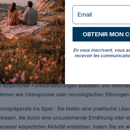
niger widerstandsfähig.
formulaire Email
unktionen der Vitamine
OBTENIR MON 
dend für das Nachtsehen und den Erhalt einer gesunde
gt am Energiestoffwechsel und an der einwandfreien Fun
En vous inscrivant, vous a
recevoir les communicatio
ert die Kalziumaufnahme und trägt zur Knochengesundhei
 Folgen eines Mangels an diesen essenziellen Nährstof
e körperlicher Funktionsstörungen auslösen, von chronis
emen wie Osteoporose oder neurologischen Störungen
minpräparate ins Spiel : Sie bieten eine praktische Lö
iessen, die durch eine unzureichende Ernährung oder e
tensiver körperlicher Aktivität entstehen. Indem Sie ein
v