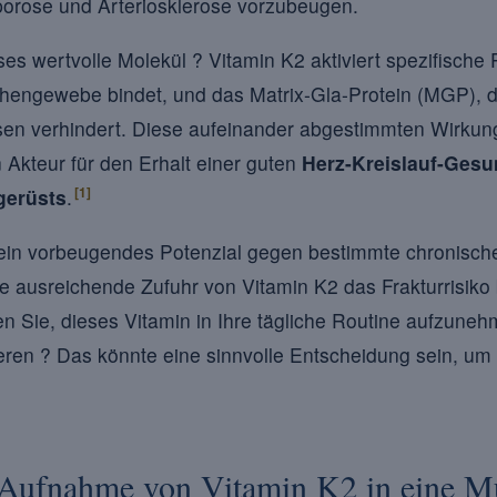
orose und Arteriosklerose vorzubeugen.
es wertvolle Molekül ? Vitamin K2 aktiviert spezifische 
hengewebe bindet, und das Matrix-Gla-Protein (MGP), d
ssen verhindert. Diese aufeinander abgestimmten Wirku
 Akteur für den Erhalt einer guten
Herz-Kreislauf-Gesu
[1]
erüsts
.
ein vorbeugendes Potenzial gegen bestimmte chronisc
ne ausreichende Zufuhr von Vitamin K2 das Frakturrisiko
n Sie, dieses Vitamin in Ihre tägliche Routine aufzuneh
ieren ? Das könnte eine sinnvolle Entscheidung sein, um
r Aufnahme von Vitamin K2 in eine Mu