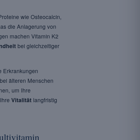
Proteine wie Osteocalcin,
as die Anlagerung von
ngen machen Vitamin K2
ndheit
bei gleichzeitiger
he Erkrankungen
 bei älteren Menschen
men, um Ihre
 Ihre
Vitalität
langfristig
ltivitamin