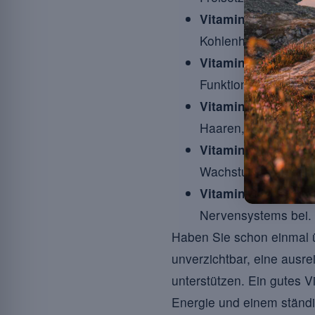
Vitamin B5 (Pantot
Kohlenhydrate und P
Vitamin B6 (Pyrido
Funktionieren des 
Vitamin B7 (Biotin)
Haaren, Nägeln und
Vitamin B9 (Folat)
:
Wachstums wie der 
Vitamin B12 (Coba
Nervensystems bei. 
Haben Sie schon einmal üb
unverzichtbar, eine ausre
unterstützen. Ein gutes 
Energie und einem ständ