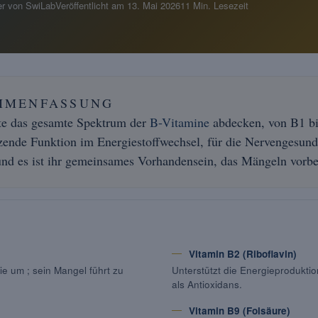
r von SwiLab
Veröffentlicht am
13. Mai 2026
11 Min. Lesezeit
MMENFASSUNG
lte das gesamte Spektrum der
B-Vitamine
abdecken, von B1 bis
zende Funktion im Energiestoffwechsel, für die Nervengesund
und es ist ihr gemeinsames Vorhandensein, das Mängeln vorbe
Vitamin B2 (Riboflavin)
e um ; sein Mangel führt zu
Unterstützt die Energieproduktio
als Antioxidans.
Vitamin B9 (Folsäure)