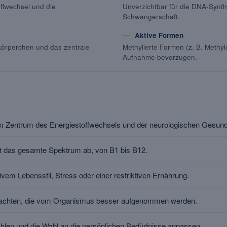
offwechsel und die
Unverzichtbar für die DNA-Synt
Schwangerschaft.
Aktive Formen
tkörperchen und das zentrale
Methylierte Formen (z. B. Methyl
Aufnahme bevorzugen.
im Zentrum des Energiestoffwechsels und der neurologischen Gesund
kt das gesamte Spektrum ab, von B1 bis B12.
tivem Lebensstil, Stress oder einer restriktiven Ernährung.
n achten, die vom Organismus besser aufgenommen werden.
wählen und die Wahl an die persönlichen Bedürfnisse anpassen.