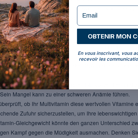
hensäure)
: entscheidend für die Synthese von Coenzym A
formulaire Email
roteine in Energie umzuwandeln.
xin)
: beteiligt an der Synthese der Neurotransmitter un
OBTENIR MON 
Nervensystems.
: oft « Schönheitsvitamin » genannt, ist es unverzichtba
En vous inscrivant, vous a
 Haut.
recevoir les communicatio
 unverzichtbar für die Bildung der DNA und besonders w
Schwangerschaft.
lamin)
: trägt zur Bildung der roten Blutkörperchen und 
Sein Mangel kann zu einer schweren Anämie führen.
erprüft, ob Ihr Multivitamin diese wertvollen Vitamine en
ichende Zufuhr sicherzustellen, um Ihre lebenswichtigen
Vitamin-Gleichgewicht könnte den ganzen Unterschied zw
igen Kampf gegen die Müdigkeit ausmachen. Denken Sie