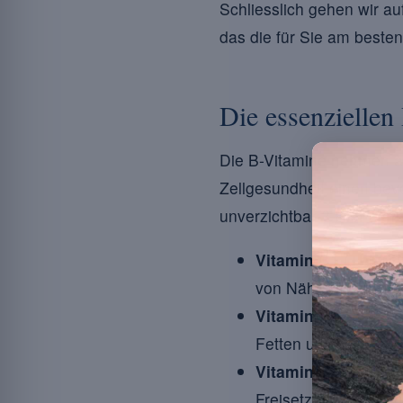
Schliesslich gehen wir auf
das die für Sie am besten
Die essenziellen
Die B-Vitamine nehmen au
Zellgesundheit einen bevo
unverzichtbar ? Hier ein 
Vitamin B1 (Thiami
von Nährstoffen in 
Vitamin B2 (Ribofla
Fetten und trägt zu
Vitamin B3 (Niacin)
Freisetzung von Ene