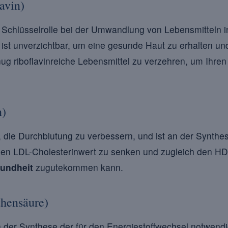
avin)
e Schlüsselrolle bei der Umwandlung von Lebensmitteln i
s ist unverzichtbar, um eine gesunde Haut zu erhalten u
ug riboflavinreiche Lebensmittel zu verzehren, um Ihren
n)
i, die Durchblutung zu verbessern, und ist an der Synth
m, den LDL-Cholesterinwert zu senken und zugleich den H
sundheit
zugutekommen kann.
thensäure)
n der Synthese der für den Energiestoffwechsel notwend