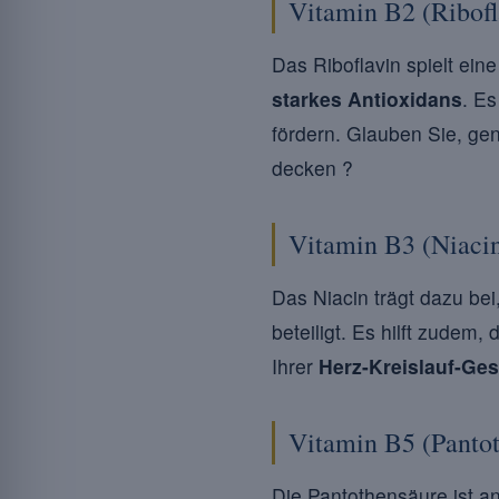
Vitamin B2 (Ribofl
Das Riboflavin spielt ein
starkes Antioxidans
. E
fördern. Glauben Sie, gen
decken ?
Vitamin B3 (Niaci
Das Niacin trägt dazu be
beteiligt. Es hilft zude
Ihrer
Herz-Kreislauf-Ge
Vitamin B5 (Panto
Die Pantothensäure ist a