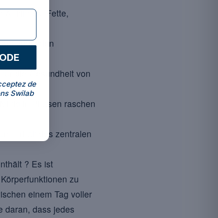
, hilft es, Fette,
d am optimalen
CODE
r für die Gesundheit von
cceptez de
ns Swilab
ichtig in Phasen raschen
zum Erhalt des zentralen
thält ? Es ist
 Körperfunktionen zu
ischen einem Tag voller
 daran, dass jedes