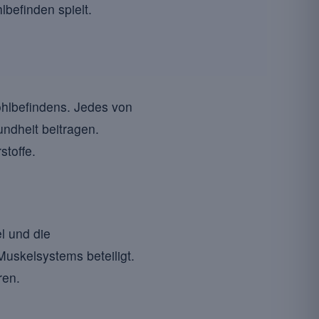
lbefinden spielt.
ohlbefindens. Jedes von
undheit beitragen.
toffe.
l und die
Muskelsystems beteiligt.
ren.