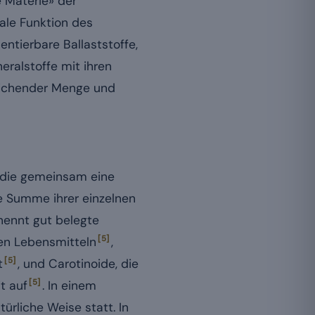
e Materie» der
male Funktion des
entierbare Ballaststoffe,
eralstoffe mit ihren
reichender Menge und
, die gemeinsam eine
ie Summe ihrer einzelnen
ennt gut belegte
[5]
hen Lebensmitteln
,
[5]
t
, und Carotinoide, die
[5]
t auf
. In einem
ürliche Weise statt. In