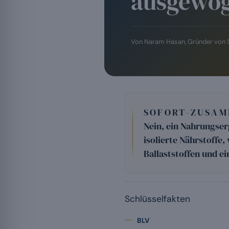
ausgewog
Von
Naram Hasan
, Gründer von
SOFORT-ZUSA
Nein, ein Nahrungser
isolierte Nährstoffe
Ballaststoffen und e
Schlüsselfakten
BLV