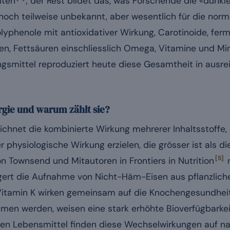
lten
; der Rest bildet das, was Forschende die «dunkl
 noch teilweise unbekannt, aber wesentlich für die nor
yphenole mit antioxidativer Wirkung, Carotinoide, ferm
n, Fettsäuren einschliesslich Omega, Vitamine und Min
ngsmittel reproduziert heute diese Gesamtheit in aus
rgie und warum zählt sie?
chnet die kombinierte Wirkung mehrerer Inhaltsstoffe
physiologische Wirkung erzielen, die grösser ist als d
[5]
n Townsend und Mitautoren in Frontiers in Nutrition
n
igert die Aufnahme von Nicht-Häm-Eisen aus pflanzlic
Vitamin K wirken gemeinsam auf die Knochengesundhei
men werden, weisen eine stark erhöhte Bioverfügbarkei
chen Lebensmittel finden diese Wechselwirkungen auf nat