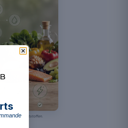
rts
commande
ie und mit Ballaststoffen.