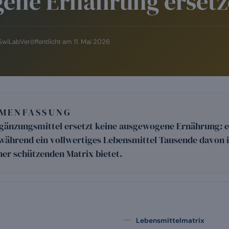
ene Ernährung erset
 SwiLab
Veröffentlicht am
11. Mai 2026
MMENFASSUNG
gänzungsmittel ersetzt keine ausgewogene Ernährung: es 
, während ein vollwertiges Lebensmittel Tausende davon i
iner schützenden Matrix bietet.
Lebensmittelmatrix