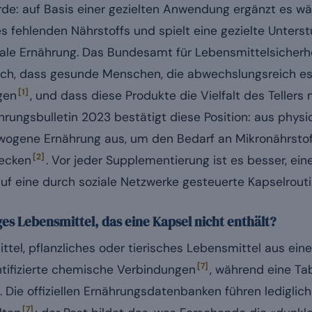
urde: auf Basis einer gezielten Anwendung ergänzt es w
s fehlenden Nährstoffs und spielt eine gezielte Unterst
male Ernährung. Das Bundesamt für Lebensmittelsicherh
ich, dass gesunde Menschen, die abwechslungsreich ess
[1]
gen
, und dass diese Produkte die Vielfalt des Tellers
rungsbulletin 2023 bestätigt diese Position: aus physio
ogene Ernährung aus, um den Bedarf an Mikronährstof
[2]
ecken
. Vor jeder Supplementierung ist es besser, e
 auf eine durch soziale Netzwerke gesteuerte Kapselrouti
ges Lebensmittel, das eine Kapsel nicht enthält?
ttel, pflanzliches oder tierisches Lebensmittel aus ein
[7]
ntifizierte chemische Verbindungen
, während eine Ta
t. Die offiziellen Ernährungsdatenbanken führen ledigli
[7]