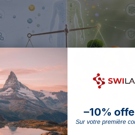
–10% offe
Sur votre première 
ge Nährstoffe. Ein vollwertiges Lebensmittel liefert Tausende davon, in Synerg