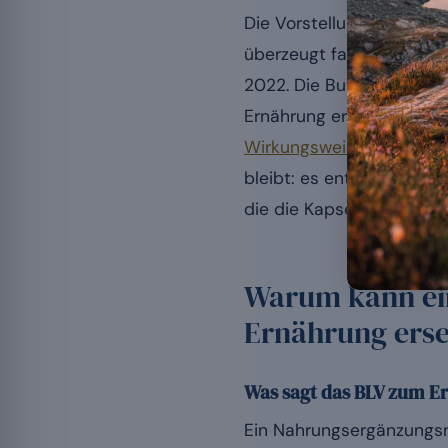
Die Vorstellung, dass ei
überzeugt fast jede drit
2022. Die Bundesbehörde
Ernährung ersetzen. Im 
Wirkungsweise des Ergä
bleibt: es enthält Tausen
die die Kapsel nicht repr
Warum kann ei
Ernährung ers
Was sagt das BLV zum E
Ein Nahrungsergänzungsm