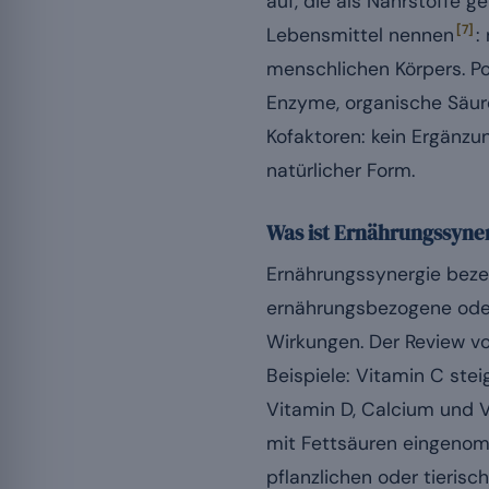
auf, die als Nährstoffe ge
[7]
Lebensmittel nennen
:
menschlichen Körpers. Pol
Enzyme, organische Säure
Kofaktoren: kein Ergänzu
natürlicher Form.
Was ist Ernährungssyne
Ernährungssynergie bezei
ernährungsbezogene oder 
Wirkungen. Der Review vo
Beispiele: Vitamin C ste
Vitamin D, Calcium und 
mit Fettsäuren eingenom
pflanzlichen oder tieris